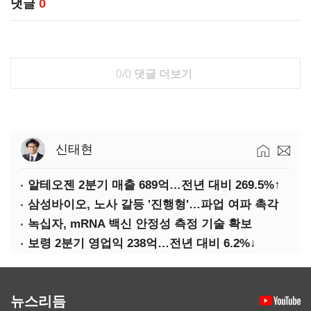
댓글
0
0/0
댓글 더보기
신태현
알테오젠 2분기 매출 689억…전년 대비 269.5%↑
삼성바이오, 노사 갈등 '진행형'…파업 여파 촉각
녹십자, mRNA 백신 안정성 측정 기술 확보
보령 2분기 영업익 238억…전년 대비 6.2%↓
뉴스리듬