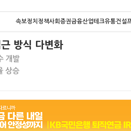
속보
정치
정책
사회
증권
금융
산업
테크
유통
건설
접근 방식 다변화
수 개발
율 상승