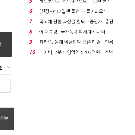
5
비트코인도 국가자산으로…'보관·평가·
처분' 기준은 ...
6
(현장+)"12일엔 물건 다 들어와요"…
빈 매대 채우며 문 연 ...
7
국고채 담합 과징금 철퇴…증권사 '충당
금 폭탄' 우려...
8
이 대통령 "국가폭력 피해자에 사과…
적극적 조사로 진...
9
카카오, 올해 임금협약 최종 타결…연봉
6.3% 인상·격려...
10
네이버, 2분기 영업익 5203억원…전년
비 0.2% 감소...
순