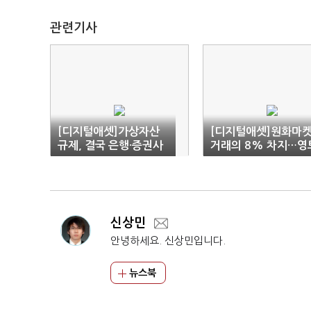
관련기사
[디지털애셋]가상자산
[디지털애셋]원화마
규제, 결국 은행·증권사
거래의 8% 차지…영
진입용 ‘길닦기’?
넓히는 USDT
신상민
안녕하세요. 신상민입니다.
뉴스북