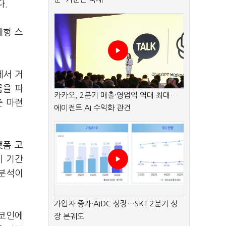
다.
계형 스
에서 거
름을 파
카카오, 2분기 매출·영업익 역대 최대…
준 마련
에이전트 AI 수익화 관건
랫폼 코
이 기간
 분석이
가입자 증가·AIDC 성장…SKT 2분기 성
블코인에
장 본궤도