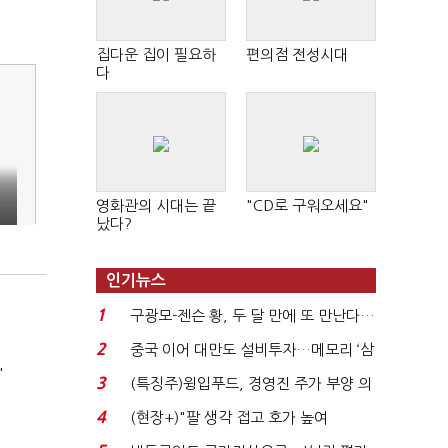
집다운 집이 필요하
편의점 전성시대
다
영화관의 시대는 끝
"CD로 구워오세요"
났다?
인기뉴스
1
구광모-젠슨 황, 두 달 만에 또 만난다…
로봇·AI 등 논...
2
중국 이어 대만도 설비투자…메모리 ‘삼
'
국전쟁’
3
(특징주)윙입푸드, 경영진 주가 부양 의
지에 상한가...
4
(현장+)"팔 생각 접고 호가 높여
요"…'덜 똘똘한 한 채' 20...