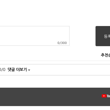
0
/
300
추천
0/0
댓글 더보기