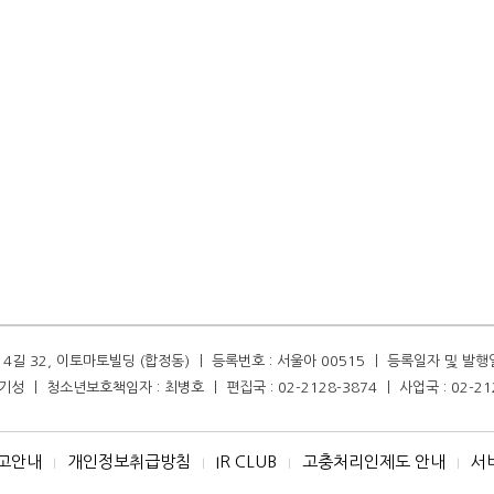
길 32, 이토마토빌딩 (합정동) ㅣ 등록번호 : 서울아 00515 ㅣ 등록일자 및 발행일자 :
성 ㅣ 청소년보호책임자 : 최병호 ㅣ 편집국 : 02-2128-3874 ㅣ 사업국 : 02-21
고안내
개인정보취급방침
IR CLUB
고충처리인제도 안내
서
I
I
I
I