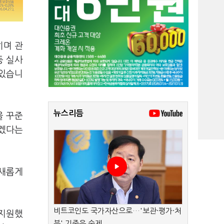
히며 관
등 실사
 있습니
뉴스리듬
을 꾸준
히겠다는
 새롭게
비트코인도 국가자산으로…'보관·평가·처
 지원했
분' 기준은 숙제