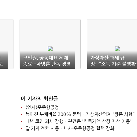
켓
코인원, 공동대표 체제
가상자산 과세 규
토
종료…차명훈 단독 경영
정…"소득 기준 불명확·
복귀
이중과세 우려"
이 기자의 최신글
(인사)우주항공청
높아진 부채비율 200% 문턱…가상자산업계 '생존 시험대
내년 코인 과세 강행…관건은 '취득가액 산정·자산 이동'
달 기지 전환 시동…나사·우주항공청 협력 강화