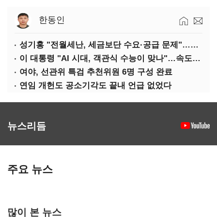
한동인
성기홍 "전월세난, 세금보단 수요·공급 문제"…닥공 시사
이 대통령 "AI 시대, 객관식 수능이 맞나"…속도전 '경계'
여야, 선관위 특검 추천위원 6명 구성 완료
연임 개헌도 공소기각도 끝내 언급 없었다
뉴스리듬
주요 뉴스
많이 본 뉴스