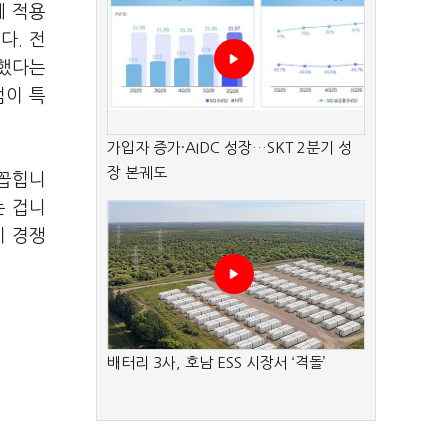
에 적용
다. 전
석했다는
점이 특
가입자 증가·AIDC 성장…SKT 2분기 성
장 본궤도
 꼽힙니
는 겁니
이 경쟁
배터리 3사, 호남 ESS 시장서 ‘격돌’