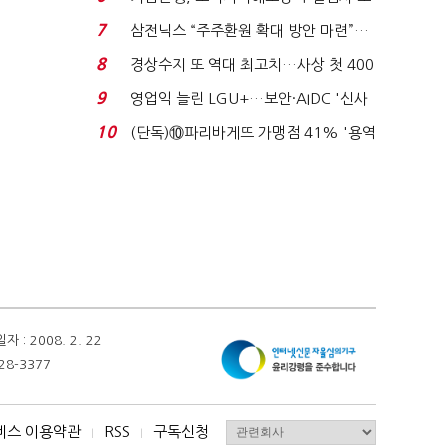
이스피싱 공시 ...
7
삼전닉스 “주주환원 확대 방안 마련”…
로이터에 성명...
8
경상수지 또 역대 최고치…사상 첫 400
억달러에 '3% 성...
9
영업익 늘린 LGU+…보안·AIDC '신사
업 드라이브'...
10
(단독)⑩파리바게뜨 가맹점 41% '용역
제빵기사 없어'…고...
 2008. 2. 22
28-3377
비스 이용약관
RSS
구독신청
I
I