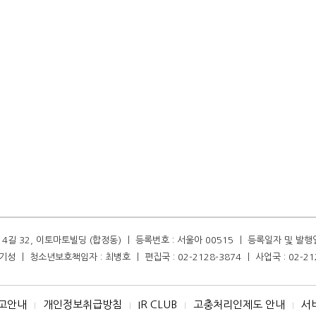
길 32, 이토마토빌딩 (합정동) ㅣ 등록번호 : 서울아 00515 ㅣ 등록일자 및 발행일자 :
성 ㅣ 청소년보호책임자 : 최병호 ㅣ 편집국 : 02-2128-3874 ㅣ 사업국 : 02-21
고안내
개인정보취급방침
IR CLUB
고충처리인제도 안내
서
I
I
I
I