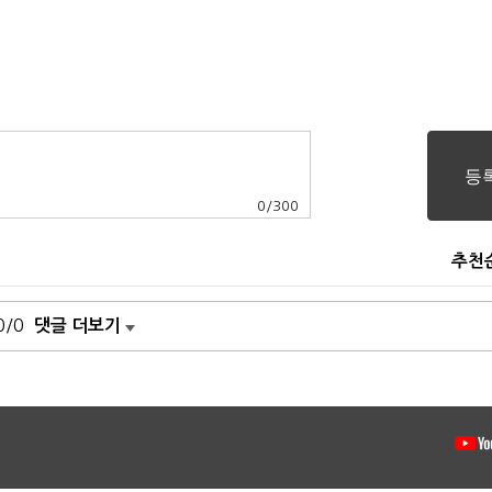
0
/
300
추천
0/0
댓글 더보기