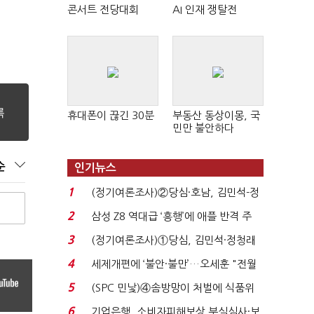
콘서트 전당대회
AI 인재 쟁탈전
휴대폰이 끊긴 30분
부동산 동상이몽, 국
민만 불안하다
순
인기뉴스
1
(정기여론조사)②당심·호남, 김민석-정
청래 '초접전'...
2
삼성 Z8 역대급 ‘흥행’에 애플 반격 주
목…9월 ‘폴...
3
(정기여론조사)①당심, 김민석·정청래
'초접전'…대통령 ...
4
세제개편에 ‘불안·불만’…오세훈 "전월
세 구하기 더 ...
5
(SPC 민낯)④솜방망이 처벌에 식품위
생법 위반 반복...
6
기업은행, 소비자피해보상 부실심사·보