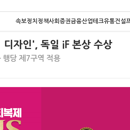
속보
정치
정책
사회
증권
금융
산업
테크
유통
건설
디자인', 독일 iF 본상 수상
 행당 제7구역 적용