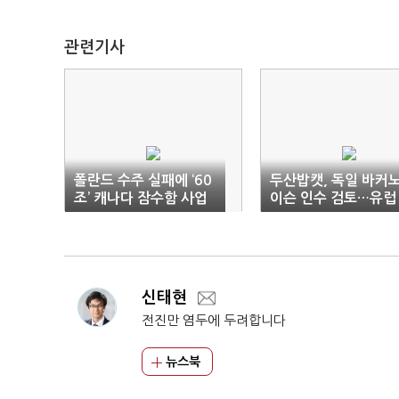
관련기사
폴란드 수주 실패에 ‘60
두산밥캣, 독일 바커
조’ 캐나다 잠수함 사업
이슨 인수 검토…유럽
도 암초
공략 가속화 신호탄
신태현
전진만 염두에 두려합니다
뉴스북