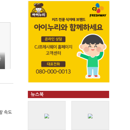
융
긴
뉴스북
발 속도