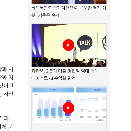
비트코인도 국가자산으로…'보관·평가·처
분' 기준은 숙제
각과 사
카카오, 2분기 매출·영업익 역대 최대…
알짜 자
에이전트 AI 수익화 관건
 것이란
심 자산
로 파
기체 분