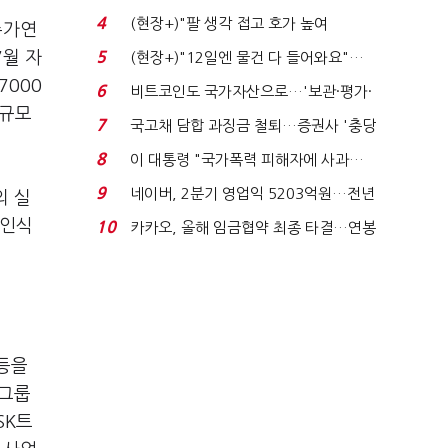
지에 상한가...
4
(현장+)"팔 생각 접고 호가 높여
주가연
요"…'덜 똘똘한 한 채' 20...
5
7월 자
(현장+)"12일엔 물건 다 들어와요"…
빈 매대 채우며 문 연 ...
7000
6
비트코인도 국가자산으로…'보관·평가·
 규모
처분' 기준은 ...
7
국고채 담합 과징금 철퇴…증권사 '충당
금 폭탄' 우려...
8
이 대통령 "국가폭력 피해자에 사과…
적극적 조사로 진...
9
네이버, 2분기 영업익 5203억원…전년
의 실
비 0.2% 감소...
 인식
10
카카오, 올해 임금협약 최종 타결…연봉
6.3% 인상·격려...
 등을
 그룹
SK트