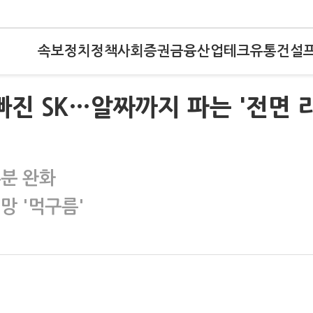
속보
정치
정책
사회
증권
금융
산업
테크
유통
건설
빠진 SK…알짜까지 파는 '전면 
부분 완화
망 '먹구름'