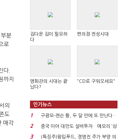
집다운 집이 필요하
편의점 전성시대
 부분
다
원으로
인다.
조원까지
영화관의 시대는 끝
"CD로 구워오세요"
났다?
인기뉴스
에서의
의존도
1
구광모-젠슨 황, 두 달 만에 또 만난다…
산 매각
로봇·AI 등 논...
2
중국 이어 대만도 설비투자…메모리 ‘삼
국전쟁’
3
(특징주)윙입푸드, 경영진 주가 부양 의