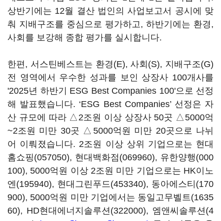
상반기에는 12월 결산 법인의 사업보고서 공시에 맞
춰 지배구조를 중심으로 평가하고, 하반기에는 환경,
사회를 보강해 종합 평가를 실시합니다.
한편, 서스틴베스트는 환경(E), 사회(S), 지배구조(G)
전 영역에서 우수한 성과를 보인 상장사 100개사를
'2025년 하반기 ESG Best Companies 100'으로 선정
해 발표했습니다. ‘ESG Best Companies’ 선정은 자
산 규모에 따라 △2조원 이상 상장사 50곳 △5000억
~2조원 미만 30곳 △5000억원 미만 20곳으로 나뉘
어 이뤄졌습니다. 2조원 이상 상위 기업으로는
현대
홈쇼핑(057050)
,
현대백화점(069960)
,
유한양행(000
100)
, 5000억원 이상 2조원 미만 기업으로는
HK이노
엔(195940)
,
현대그린푸드(453340)
,
동아에스티(170
900)
, 5000억원 미만 기업에서는
동일고무벨트(1635
60)
,
HD현대에너지솔루션(322000)
,
엠앤씨솔루션(4