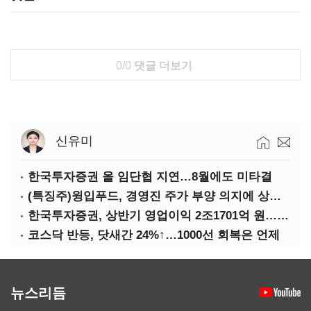
0/0
댓글 더보기
신유미
한국투자증권 올 임단협 지연…8월에도 미타결
(특징주)윙입푸드, 경영진 주가 부양 의지에 상한가
한국투자증권, 상반기 영업이익 2조1701억 원… 전년비 89.1%↑
코스닥 반등, 닷새간 24%↑…1000선 회복은 언제
뉴스리듬