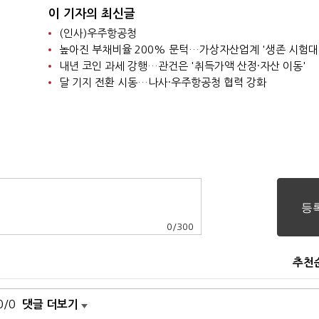
이 기자의 최신글
(인사)우주항공청
높아진 부채비율 200% 문턱…가상자산업계 '생존 시험대
내년 코인 과세 강행…관건은 '취득가액 산정·자산 이동'
달 기지 전환 시동…나사·우주항공청 협력 강화
0
/
300
추천
0/0
댓글 더보기