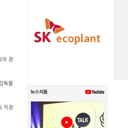
원의 장
 감독을
뉴스리듬
와 직장