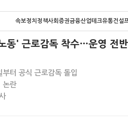
속보
정치
정책
사회
증권
금융
산업
테크
유통
건설
 노동' 근로감독 착수…운영 전반
7일부터 공식 근로감독 돌입
영 논란
사