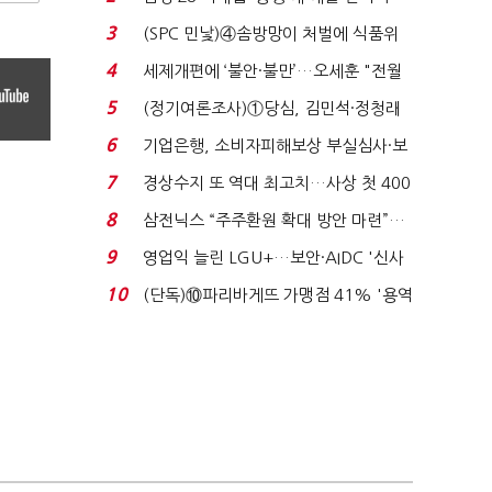
목…9월 ‘폴...
3
(SPC 민낯)④솜방망이 처벌에 식품위
생법 위반 반복...
4
세제개편에 ‘불안·불만’…오세훈 "전월
세 구하기 더 ...
5
(정기여론조사)①당심, 김민석·정청래
'초접전'…대통령 ...
6
기업은행, 소비자피해보상 부실심사·보
이스피싱 공시 ...
7
경상수지 또 역대 최고치…사상 첫 400
억달러에 '3% 성...
8
삼전닉스 “주주환원 확대 방안 마련”…
로이터에 성명...
9
영업익 늘린 LGU+…보안·AIDC '신사
업 드라이브'...
10
(단독)⑩파리바게뜨 가맹점 41% '용역
제빵기사 없어'…고...