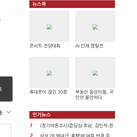
뉴스북
'
콘서트 전당대회
AI 인재 쟁탈전
휴대폰이 끊긴 30분
부동산 동상이몽, 국
민만 불안하다
순
인기뉴스
1
(정기여론조사)②당심·호남, 김민석-정
청래 '초접전'...
2
삼성 Z8 역대급 ‘흥행’에 애플 반격 주