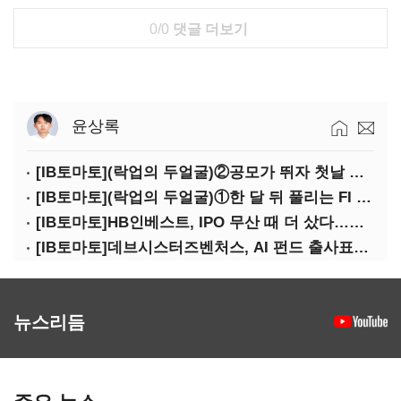
0/0
댓글 더보기
윤상록
[IB토마토](락업의 두얼굴)②공모가 뛰자 첫날 매도…FI 엑시트 전략 갈렸다
[IB토마토](락업의 두얼굴)①한 달 뒤 풀리는 FI 물량…새내기주 오버행 경계
[IB토마토]HB인베스트, IPO 무산 때 더 샀다…마키나락스 투자 2.7배 회수
[IB토마토]데브시스터즈벤처스, AI 펀드 출사표…모회사 경영난 변수
뉴스리듬