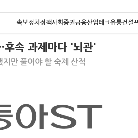
속보
정치
정책
사회
증권
금융
산업
테크
유통
건설
…후속 과제마다 '뇌관'
했지만 풀어야 할 숙제 산적