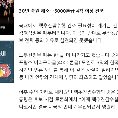
30년 숙원 해소…5000톤급 4척 이상 건조
국내에서 핵추진잠수함 건조 필요성이 제기된 건 
김영삼정부 때부터입니다. 미국의 반대로 무산됐
보 전략 등의 이유로 실현되진 못했습니다.
노무현정부 때는 한 발 더 나가기도 했습니다. 2차
프랑스 바라쿠다급(4000톤급) 모델로 3척의 한
하지만 언론 보도를 통해 이 같은 사실이 알려지면
등 나라 안팎의 견제에 부딪혀 좌초하고 말았습니
이후 수면 아래로 내려갔던 핵추진잠수함의 꿈은 2
통령은 후보 시절 토론회에서 "이제 핵추진잠수함
나섰지만 결국 미국의 반대로 무산되면서 영원히 