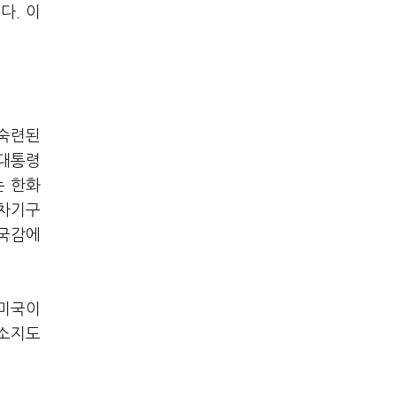
다. 이
 숙련된
 대통령
는 한화
 차기구
 국감에
 미국이
 소지도