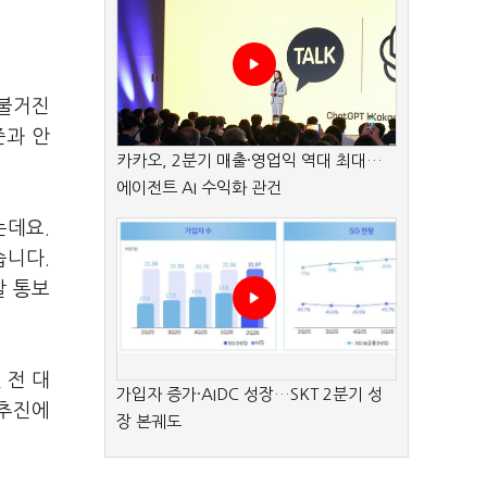
 불거진
준과 안
카카오, 2분기 매출·영업익 역대 최대…
에이전트 AI 수익화 관건
는데요.
습니다.
찰 통보
 전 대
가입자 증가·AIDC 성장…SKT 2분기 성
 추진에
장 본궤도