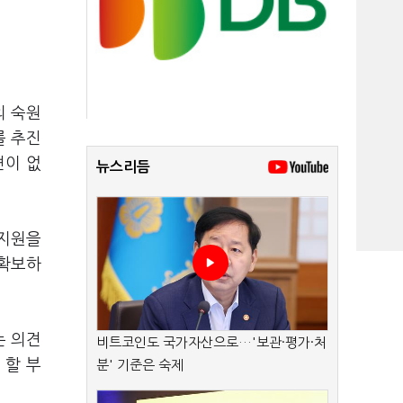
의 숙원
를 추진
견이 없
뉴스리듬
 지원을
 확보하
는 의견
비트코인도 국가자산으로…'보관·평가·처
 할 부
분' 기준은 숙제