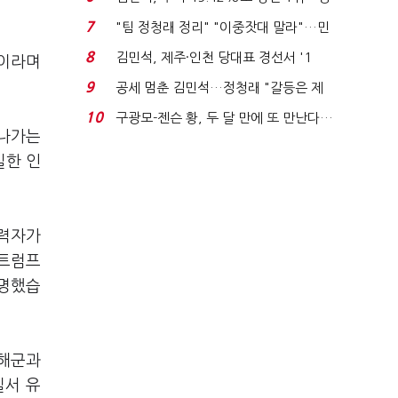
청래와 격차 0.86%p(...
7
"팀 정청래 정리" "이중잣대 말라"…민
주 최고위원 계파 다...
8
김민석, 제주·인천 당대표 경선서 '1
"이라며
위'(1보)...
9
공세 멈춘 김민석…정청래 "갈등은 제
가 수습"
10
구광모-젠슨 황, 두 달 만에 또 만난다…
 나가는
로봇·AI 등 논...
실한 인
조력자가
 트럼프
설명했습
 해군과
질서 유