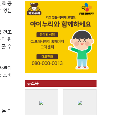
연료 공
수 있는
발·건조
·미 원
 풀 수
 장관과
요 △배
뉴스북
터는 디