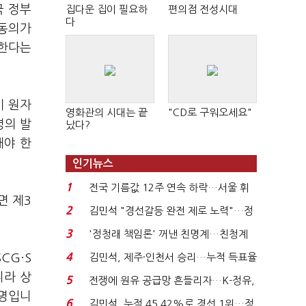
국 정부
집다운 집이 필요하
편의점 전성시대
다
 동의가
 한다는
미 원자
영화관의 시대는 끝
"CD로 구워오세요"
령의 발
났다?
해야 한
인기뉴스
1
전국 기름값 12주 연속 하락…서울 휘
면 제3
발윳값 1909원...
2
김민석 "경선갈등 완전 제로 노력"…정
청래 "반명 공세 사...
3
'정청래 책임론' 꺼낸 친명계…친청계
는 추가투표 때리기...
4
CG·S
김민석, 제주·인천서 승리…누적 득표율
'1위 탈환'(종합)...
니라 상
5
전쟁에 원유 공급망 흔들리자…K-정유,
설명입니
에너지안보 핵심...
6
김민석, 누적 45.42%로 경선 1위…정