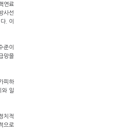
 핵연료
 방사선
다. 이
 수준이
공급망을
불가피하
비와 일
·정치적
정적으로