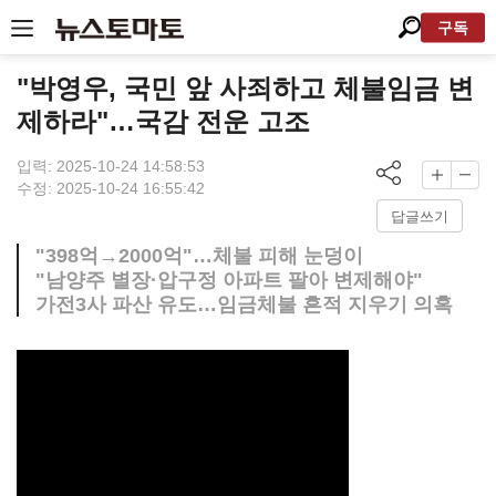
구독
"박영우, 국민 앞 사죄하고 체불임금 변
제하라"…국감 전운 고조
입력: 2025-10-24 14:58:53
수정: 2025-10-24 16:55:42
답글쓰기
"398억→2000억"…체불 피해 눈덩이
"남양주 별장·압구정 아파트 팔아 변제해야"
가전3사 파산 유도…임금체불 흔적 지우기 의혹