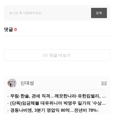
댓글
0
0/0
댓글 더보기
신대성
무림·한솔, 관세 직격…깨끗한나라·유한킴벌리, 수익성 악화
(단독)임금체불 대유위니아 박영우 일가의 '수상한 별장'
경동나비엔, 3분기 영업익 80억…전년비 78%↓