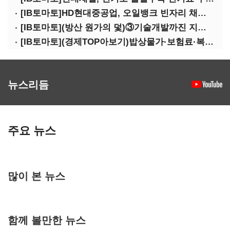
[IB토마토]HD현대중공업, 오일뱅크 빈자리 채웠다…그룹 배당 핵심축 부상
[IB토마토](방산 원가의 덫)③기술개발까진 지원…수출은 각자도생
[IB토마토](경제TOP아보기)밥상물가·보험료·복구비…장마가 내미는 청구서
뉴스리듬
주요 뉴스
많이 본 뉴스
함께 볼만한 뉴스