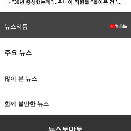
"30년 충성했는데"…위니아 직원들 "돌아온 건 '배신'"
뉴스리듬
주요 뉴스
많이 본 뉴스
함께 볼만한 뉴스