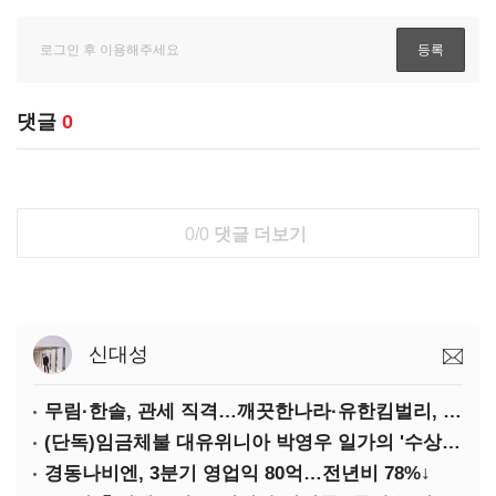
댓글
0
0/0
댓글 더보기
신대성
무림·한솔, 관세 직격…깨끗한나라·유한킴벌리, 수익성 악화
(단독)임금체불 대유위니아 박영우 일가의 '수상한 별장'
경동나비엔, 3분기 영업익 80억…전년비 78%↓