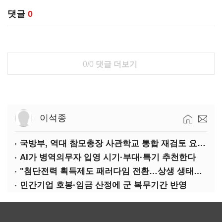
댓글
0
0/0
댓글 더보기
이석종
국방부, 역대 참모총장 사관학교 통합 재검토 요구에 "다양한 의견 수렴해 합리적 시스템 만들 것"
AI가 병역의무자 입영 시기·부대·특기 추천한다
"첨단전력 획득제도 패러다임 전환…상생 생태계 조성해 대체불가 K-방산 도약"
민간기업 호봉·임금 산정에 군 복무기간 반영