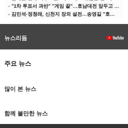
"1차 투표서 과반" "게임 끝"…호남대전 앞두고 '충돌'
김민석·정청래, 신천지 장외 설전…송영길 "호남 계몽 규탄"
뉴스리듬
주요 뉴스
많이 본 뉴스
함께 볼만한 뉴스