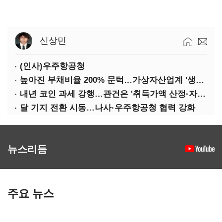
신상민
(인사)우주항공청
높아진 부채비율 200% 문턱…가상자산업계 '생존 시험대'
내년 코인 과세 강행…관건은 '취득가액 산정·자산 이동'
달 기지 전환 시동…나사·우주항공청 협력 강화
뉴스리듬
주요 뉴스