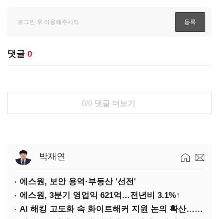
댓글
0
0/0
댓글 더보기
박재연
에스원, 보안 용역·부동산 '선전'
에스원, 3분기 영업익 621억…전년비 3.1%↑
AI 해킹 고도화 속 화이트해커 지원 논의 확산…'버그바운티' 재조명