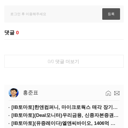
댓글
0
0/0
댓글 더보기
홍준표
[IB토마토]한앤컴퍼니, 마이크로웍스 매각 장기화 대비…배당 회수판 깔았다
[IB토마토](Deal모니터)우리금융, 신종자본증권 발행했지만 차환금리 '부담'
[IB토마토](유증레이다)엘앤씨바이오, 1406억 유증…최대주주는 절반만 청약