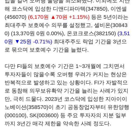
업을 걸어 오버행 물량을 최소화했다. 이외에도 지난
해 코스닥에 입성한
디앤디파마텍(347850)
,
이엔셀
(456070)
(6,170원 ▲70원 +1.15%)
등은 5년이라는
최대주주 보호예수 의무를 설정했고,
셀비온(30843
0)
(13,370원 0원 0.00%)
,
온코크로스(382150)
(3,51
0원 ▼25원 -0.71%)
최대주주도 락업 기간을 3년으
로 묶으며 보호예수 기간을 늘렸다.
다만 FI들의 보호예수 기간은 1~3개월에 그치면서
투자자들이 많을수록 오버행 우려가 커지는 현상은
반복적으로 발생하고 있는 상황이다. FI가 자발적으
로 동참해 의무보유확약 기간을 늘리는 사례가 있지
만, 극히 드물다. 2023년 코스닥에 입성한
지아이이
노베이션(358570)
이 초기 공동창업자부터
유한양행
(000100)
,
SK(003600)
등 주요 투자자의 지분 일부
까지 3년간 매각 제한을 약속한 사례 정도다.