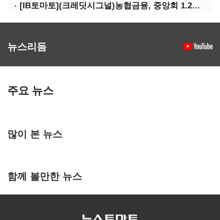
[IB토마토](크레딧시그널)농협금융, 중앙회 1.2조 지원받아 생산적금융 확대
뉴스리듬
주요 뉴스
많이 본 뉴스
함께 볼만한 뉴스