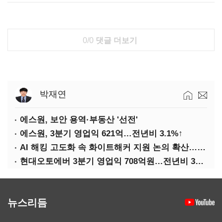
0/0
댓글 더보기
박재연
에스원, 보안 용역·부동산 '선전'
에스원, 3분기 영업익 621억…전년비 3.1%↑
AI 해킹 고도화 속 화이트해커 지원 논의 확산…'버그바운티' 재조명
현대오토에버 3분기 영업익 708억원…전년비 34.8%↑
뉴스리듬