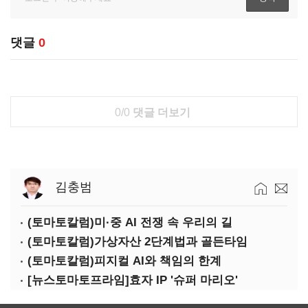
댓글
0
0/0
댓글 더보기
김충범
(토마토칼럼)미·중 AI 전쟁 속 우리의 길
(토마토칼럼)가상자산 2단계법과 골든타임
(토마토칼럼)피지컬 AI와 책임의 한계
[뉴스토마토프라임]효자 IP '슈퍼 마리오'