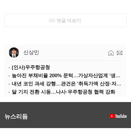
0/0
댓글 더보기
신상민
(인사)우주항공청
높아진 부채비율 200% 문턱…가상자산업계 '생존 시험대'
내년 코인 과세 강행…관건은 '취득가액 산정·자산 이동'
달 기지 전환 시동…나사·우주항공청 협력 강화
뉴스리듬