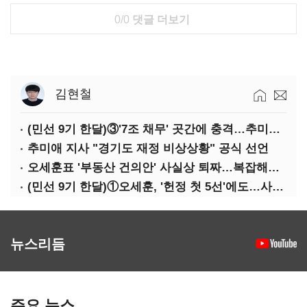
0/0
댓글 더보기
김현철
(민선 9기 한달)③'7조 채무' 곳간에 충격…추미애, 20년만에 '비상재정' 선언 승부수
추미애 지사 "경기도 재정 비상상황" 공식 선언
오세훈표 '부동산 건의안' 사실상 퇴짜…복잡해진 '재개발 31만호' 셈법
(민선 9기 한달)①오세훈, '헌정 첫 5선'에도…사법리스크·여소야대에 발목
뉴스리듬
주요 뉴스