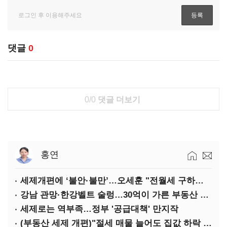
댓글
0
0/0
댓글 더보기
홍연
세제개편에 ‘불안·불만’…오세훈 "전월세 구하기 더 힘들어질 것"
강남 관망·한강벨트 술렁…30억이 가른 부동산 민심
세제로는 역부족…정부 '공급대책' 만지작
(부동산 세제 개편)"절세 매물 늘어도 집값 하락 제한적"…전세난·양극화 심화 우려