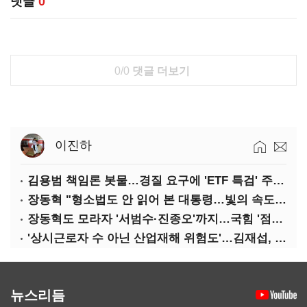
댓글
0
0/0
댓글 더보기
이진하
김용범 책임론 봇물…경질 요구에 'ETF 특검' 주장까지
장동혁 "형소법도 안 읽어 본 대통령…빛의 속도로 무너질 것"
장동혁도 모라자 '서범수·진종오'까지…국힘 '점입가경'
'상시근로자 수 아닌 산업재해 위험도'…김재섭, 산재예방 지원기준 손질
뉴스리듬