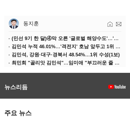
동지훈
(민선 9기 한 달)④막 오른 '글로벌 해양수도'…'전재수 리더십' 시험대
김민석 누적 46.01%…'격전지' 호남 앞두고 1위 지켰다(2보)
김민석, 강원·대구·경북서 48.54%…1위 수성(1보)
최민희 "골리앗 김민석"…임미애 "부끄러운 줄 알아야"
뉴스리듬
주요 뉴스