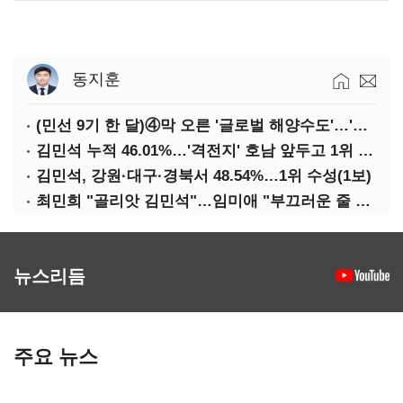
동지훈
(민선 9기 한 달)④막 오른 '글로벌 해양수도'…'전재수 리더십' 시험대
김민석 누적 46.01%…'격전지' 호남 앞두고 1위 지켰다(2보)
김민석, 강원·대구·경북서 48.54%…1위 수성(1보)
최민희 "골리앗 김민석"…임미애 "부끄러운 줄 알아야"
뉴스리듬
주요 뉴스