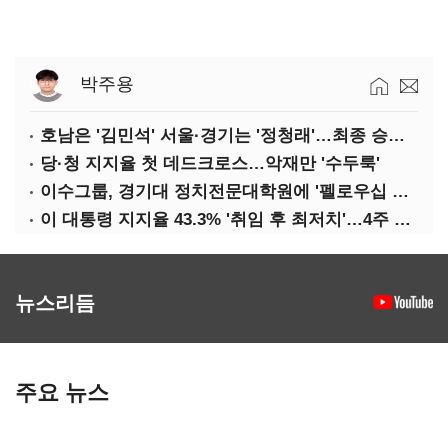
박주용
호남은 '김민석' 서울·경기는 '정청래'…최종 승자는 '안갯속'
당·청 지지율 첫 데드크로스…악재만 '수두룩'
이수그룹, 경기대 정치전문대학원에 '펠로우십 기금' 3900만원 출연
이 대통령 지지율 43.3% '취임 후 최저치'…4주 연속 '하락'
뉴스리듬
주요 뉴스