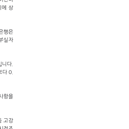
이에 상
축은행은
 부실자
입니다.
다 0.
 사항을
등 고강
기시정조