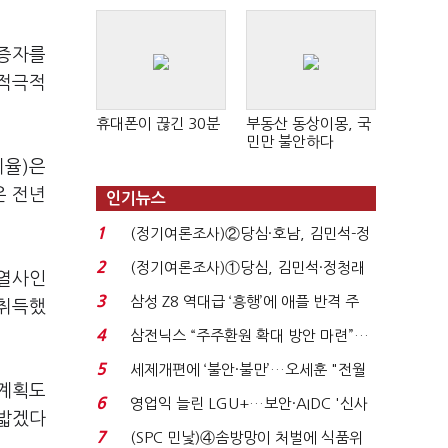
상증자를
 적극적
휴대폰이 끊긴 30분
부동산 동상이몽, 국
민만 불안하다
비율)은
은 전년
인기뉴스
1
(정기여론조사)②당심·호남, 김민석-정
청래 '초접전'...
2
(정기여론조사)①당심, 김민석·정청래
계열사인
'초접전'…대통령 ...
3
삼성 Z8 역대급 ‘흥행’에 애플 반격 주
 취득했
목…9월 ‘폴...
4
삼전닉스 “주주환원 확대 방안 마련”…
로이터에 성명...
5
세제개편에 ‘불안·불만’…오세훈 "전월
 계획도
세 구하기 더 ...
6
영업익 늘린 LGU+…보안·AIDC '신사
 밟겠다
업 드라이브'...
7
(SPC 민낯)④솜방망이 처벌에 식품위