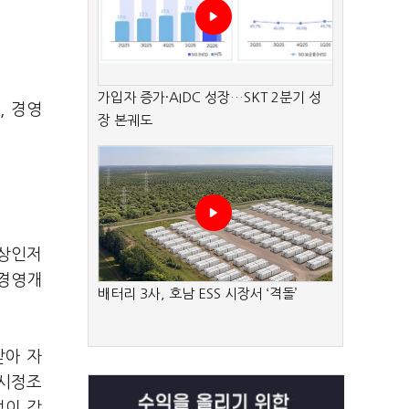
가입자 증가·AIDC 성장…SKT 2분기 성
, 경영
장 본궤도
상상인저
(경영개
배터리 3사, 호남 ESS 시장서 ‘격돌’
받아 자
기시정조
성이 감