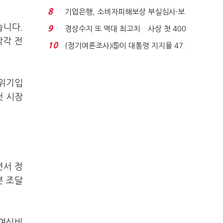
생법 위반 반복...
8
기업은행, 소비자피해보상 부실심사·보
이스피싱 공시 ...
습니다.
9
경상수지 또 역대 최고치…사상 첫 400
각각 전
억달러에 '3% 성...
10
(정기여론조사)⑤이 대통령 지지율 47.
7%…일주일 만에 ...
분위기입
첫 시장
면서 정
본 조달
하여신비