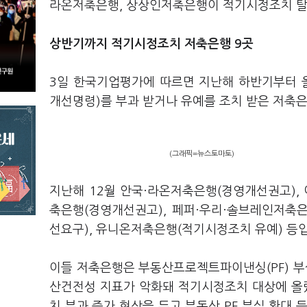
라온저축은행, 상상인저축은행이 적기시정조치 탈
상반기까지 적기시정조치 저축은행 9곳
3일 한국기업평가에 따르면 지난해 하반기부터 
개선명령)를 부과 받거나 유예를 조치 받은 저축
(그래픽=뉴스토마토)
지난해 12월 안국·라온저축은행(경영개선권고),
축은행(경영개선권고), 페퍼·우리·솔브레인저축
선요구), 유니온저축은행(적기시정조치 유예) 등
이들 저축은행은 부동산프로젝트파이낸싱(PF) 부
산건전성 지표가 악화돼 적기시정조치 대상에 올
치 부과 증가 현상을 두고 부동산 PF 부실 확대