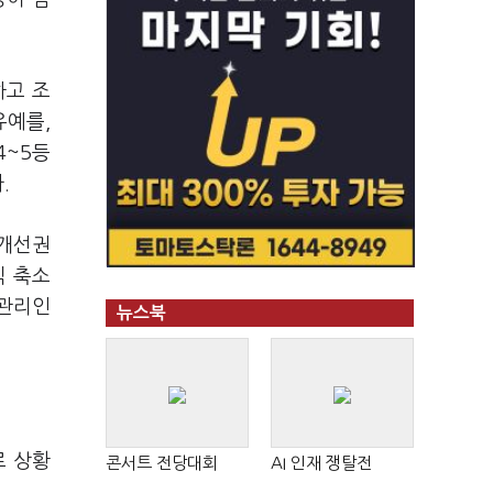
하고 조
유예를,
4~5등
다.
영개선권
직 축소
 관리인
뉴스북
로 상황
콘서트 전당대회
AI 인재 쟁탈전