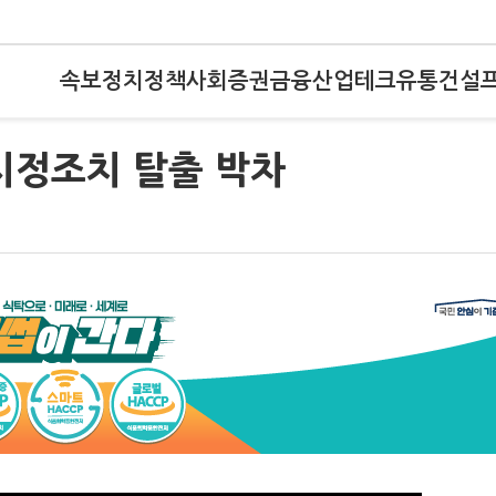
속보
정치
정책
사회
증권
금융
산업
테크
유통
건설
시정조치 탈출 박차