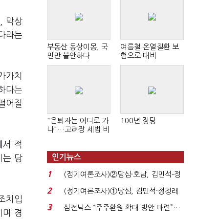
, 막상
보다라는
부동산 동상이몽, 국
여름철 온열질환 보
민만 불안하다
험으로 대비
부가가치
과하다는
 떨어질
"은퇴자는 어디로 가
100년 정당
나"…고려장 세법 비
판 확산
에서 적
인기뉴스
이는 당
1
(정기여론조사)②당심·호남, 김민석-정
청래 '초접전'...
2
(정기여론조사)①당심, 김민석·정청래
정조치입
'초접전'…대통령 ...
3
삼전닉스 “주주환원 확대 방안 마련”…
이며 경