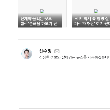
신계약 몰리는 펫보
HLB, 악재 속 합병 실
험…"손해율 까보기 전
패…'재추진' 여지 뒀
엔 모른다"
신수정
싱싱한 정보와 살아있는 뉴스를 제공하겠습니