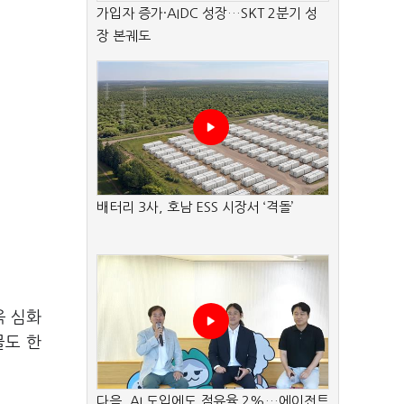
가입자 증가·AIDC 성장…SKT 2분기 성
장 본궤도
배터리 3사, 호남 ESS 시장서 ‘격돌’
욱 심화
물도 한
다음, AI 도입에도 점유율 2%…에이전트