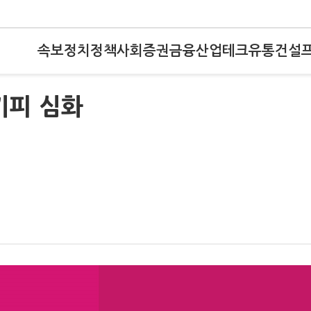
속보
정치
정책
사회
증권
금융
산업
테크
유통
건설
기피 심화