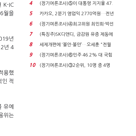
로이터에 성명...
4
(정기여론조사)⑤이 대통령 지지율 47.
K-IC
7%…일주일 만에 ...
 6월을
5
카카오, 2분기 영업익 2770억원…전년
비 36% 증가...
6
(정기여론조사)④최고위원 최민희·박선
원 '양강'…서미...
7
(특징주)SK디앤디, 금감원 유증 제동에
019년
장 초반 상한가...
8
세제개편에 ‘불안·불만’…오세훈 "전월
2년 4
세 구하기 더 ...
9
(정기여론조사)⑥민주 46.2% 대 국힘
31.0%…오차범위 밖 ...
10
(정기여론조사)③2순위, 10명 중 4명
 적용했
'송영길'…정청래 '한 ...
적인 적
를 유예
금융위는