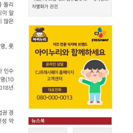
을 돌리
차별화가 관건
식이 알
미 많은
명, 롯
사 인수
명(10
018년
업권 경
전성 약
뉴스북