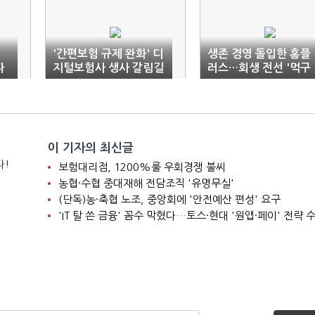
'간편보험 규제 완화' 디
생존 경영 돌입한 홈플
다
지털보험사 생사 갈림길
러스…회생 전선 '먹구
름'
이 기자의 최신글
다!
보험대리점, 1200%룰 우회경쟁 불씨
농협·수협 중대재해 전담조직 '유명무실'
(단독)농·축협 노조, 중앙회에 '안전예산 편성' 요구