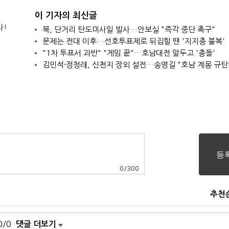
이 기자의 최신글
다!
북, 단거리 탄도미사일 발사…안보실 "즉각 중단 촉구"
문제는 전대 이후…선호투표제로 뒤집힐 땐 '지지층 불복'
"1차 투표서 과반" "게임 끝"…호남대전 앞두고 '충돌'
김민석·정청래, 신천지 장외 설전…송영길 "호남 계몽 규탄
0
/
300
추천
0/0
댓글 더보기