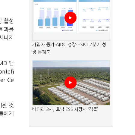
암 활성
 효과를
 시너지
가입자 증가·AIDC 성장…SKT 2분기 성
장 본궤도
MD 앤
ntefi
er Ce
시될 것
배터리 3사, 호남 ESS 시장서 ‘격돌’
자들에게