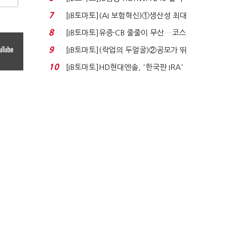
실적 견인은 은행 ...
7
[IB토마토](AI 보험혁신)①생산성 최대
80% 개선…현실...
8
[IB토마토]유증·CB 줄줄이 무산…코스
닥 벌점 급증에 ...
9
[IB토마토](락업의 두얼굴)②공모가 뛰
자 첫날 매도…FI ...
10
[IB토마토]HD현대엔솔, '한국판 IRA'
수혜 부상…세액공...