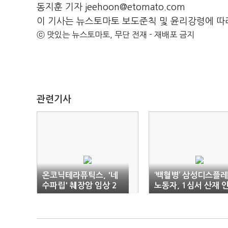
동지훈 기자 jeehoon@etomato.com
이 기사는 뉴스토마토 보도준칙 및 윤리강령에 따
ⓒ 맛있는 뉴스토마토, 무단 전재 - 재배포 금지
관련기사
온코닉테라퓨틱스, '네
‘백혈병’ 삼성디스플
수파립' 췌장암 임상 2
노동자, 1심서 산재 
상 신청
정