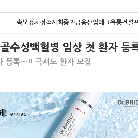
속보
정치
정책
사회
증권
금융
산업
테크
유통
건설
급성골수성백혈병 임상 첫 환자 등
자 등록…미국서도 환자 모집