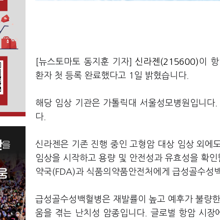
[뉴스토마토 동지훈 기자]
신라젠(215600)
이 항
환자 첫 등록 완료했다고 1일 밝혔습니다.
해당 임상 기관은 가톨릭대 서울성모병원입니다.
다.
신라젠은 기존 진행 중인 고형암 대상 임상 외에도
임상을 시작하고 용량 및 안전성과 유효성을 확인할
약국(FDA)과 식품의약품안전처에게 급성골수성백
급성골수성백혈병은 재발률이 높고 예후가 불량한 
움을 겪는 난치성 암종입니다. 글로벌 항암 시