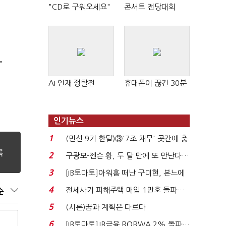
"CD로 구워오세요"
콘서트 전당대회
"
AI 인재 쟁탈전
휴대폰이 끊긴 30분
인기뉴스
1
(민선 9기 한달)③'7조 채무' 곳간에 충
격…추미애, 20년...
2
구광모-젠슨 황, 두 달 만에 또 만난다…
로봇·AI 등 논...
3
[IB토마토]아워홈 떠난 구미현, 본느에
340억 베팅…가...
4
전세사기 피해주택 매입 1만호 돌파…
순
누적 피해자 4만2...
5
(시론)꿈과 계획은 다르다
6
[IB토마토]JB금융 RORWA 2% 돌파…