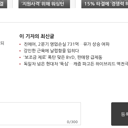
결
‘지원사격’ 위해 워싱턴
15% 타결에 ‘경쟁력 
행
락’ 우려
이 기자의 최신글
 되
진에어, 2분기 영업손실 731억…유가 상승 여파
강인한 근육에 날렵함을 입히다
‘보조금 제로’ 폭탄 맞은 BYD, 판매량 급제동
독일차 넘은 현대차 ‘뚝심’…캐즘 파고든 하이브리드 역전
0
/
300