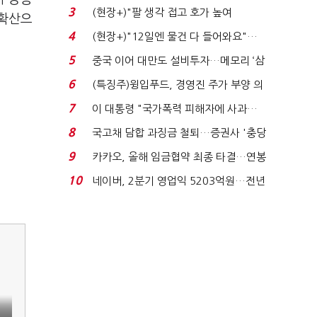
처분' 기준은 ...
3
(현장+)"팔 생각 접고 호가 높여
 확산으
요"…'덜 똘똘한 한 채' 20...
4
(현장+)"12일엔 물건 다 들어와요"…
빈 매대 채우며 문 연 ...
5
중국 이어 대만도 설비투자…메모리 ‘삼
국전쟁’
6
(특징주)윙입푸드, 경영진 주가 부양 의
지에 상한가...
7
이 대통령 "국가폭력 피해자에 사과…
적극적 조사로 진...
8
국고채 담합 과징금 철퇴…증권사 '충당
금 폭탄' 우려...
9
카카오, 올해 임금협약 최종 타결…연봉
6.3% 인상·격려...
10
네이버, 2분기 영업익 5203억원…전년
비 0.2% 감소...