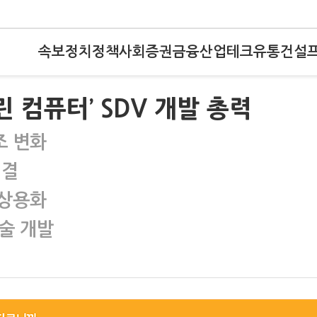
속보
정치
정책
사회
증권
금융
산업
테크
유통
건설
린 컴퓨터’ SDV 개발 총력
조 변화
직결
 상용화
술 개발