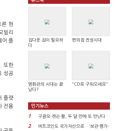
뉴스북
흐른 현
 모빌리
집다운 집이 필요하
편의점 전성시대
웨어 플
다
. 또한
의 성공
영화관의 시대는 끝
"CD로 구워오세요"
났다?
어 플랫
차 전용
인기뉴스
1
구광모-젠슨 황, 두 달 만에 또 만난다…
로봇·AI 등 논...
2
비트코인도 국가자산으로…'보관·평가·
카 공동