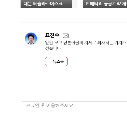
대는 테슬라…머스크
P 배터리 공급계약 체
“삼성, AI6 생산”
표진수
앞만 보고 정론직필의 자세로 취재하는 기자가
겠습니다
뉴스북