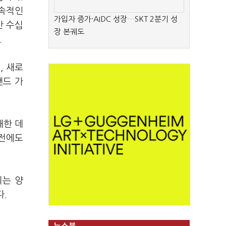
지속적인
가입자 증가·AIDC 성장…SKT 2분기 성
간 수십
장 본궤도
.
, 새로
랜드 가
대한 데
발전에도
되는 양
다.