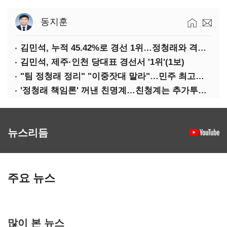
동지훈
김민석, 누적 45.42%로 경선 1위…정청래와 격차 0.86%p(2보)
김민석, 제주·인천 당대표 경선서 '1위'(1보)
"팀 정청래 정리" "이중잣대 말라"…민주 최고위원 계파 다툼 격화
'정청래 책임론' 꺼낸 친명계…친청계는 추가투표 때리기
뉴스리듬
주요 뉴스
많이 본 뉴스