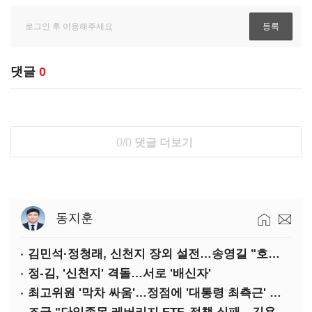
댓글
0
0/0
댓글 더보기
동지훈
김민석·정청래, 신천지 장외 설전…송영길 "호남 계몽 규탄"
정-김, '신천지' 격돌…서로 '배신자'
최고위원 '막차 싸움'…정점에 '대통령 최측근' 김용