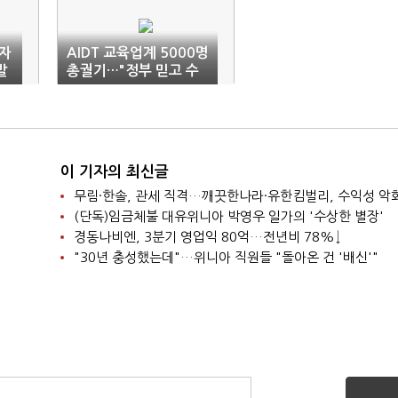
육자
AIDT 교육업계 5000명
발
총궐기…"정부 믿고 수
천억 썼다"
이 기자의 최신글
니
무림·한솔, 관세 직격…깨끗한나라·유한킴벌리, 수익성 악
(단독)임금체불 대유위니아 박영우 일가의 '수상한 별장'
경동나비엔, 3분기 영업익 80억…전년비 78%↓
"30년 충성했는데"…위니아 직원들 "돌아온 건 '배신'"