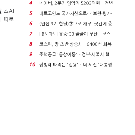
지에 상한가...
4
네이버, 2분기 영업익 5203억원…전년
 △AI
비 0.2% 감소...
5
비트코인도 국가자산으로…'보관·평가·
에 따로
처분' 기준은 ...
6
(민선 9기 한달)③'7조 채무' 곳간에 충
격…추미애, 20년...
7
[IB토마토]유증·CB 줄줄이 무산…코스
닥 벌점 급증에 ...
8
코스피, 장 초반 상승세…6400선 회복
시도
9
주택공급 '동상이몽'…정부·서울시 협
력 없으면 '공수표'...
10
정청래 때리는 '김용'…더 세진 '대통령
최측근' 입...