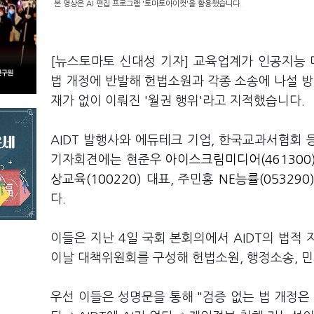
본 영상은 AI 편집 프로그램 '토마토아이컷'을 활용했습니다.
[뉴스토마토 신대성 기자] 교육업계가 인공지능 디
법 개정에 반발해 헌법소원과 각종 소송에 나설 방
재가 없이 이뤄진 '월권 행위'라고 지적했습니다.
AIDT 발행사와 에듀테크 기업, 한국교과서협회 
기자회견에는 현준우
아이스크림미디어(461300
상교육(100220)
대표, 주민홍
NE능률(053290
다.
이들은 지난 4일 국회 본회의에서 AIDT의 법적
이날 대책위원회를 구성해 헌법소원, 행정소송, 
우선 이들은 성명문을 통해 "검증 없는 법 개정은