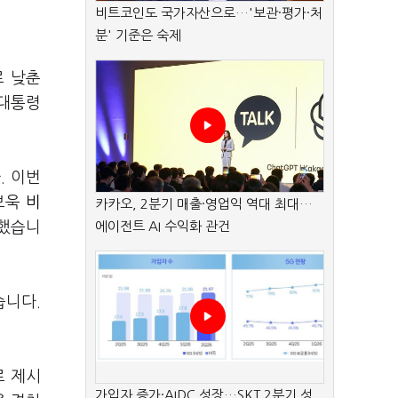
비트코인도 국가자산으로…'보관·평가·처
분' 기준은 숙제
로 낮춘
 대통령
. 이번
허보욱
비
카카오, 2분기 매출·영업익 역대 최대…
석했습니
에이전트 AI 수익화 관건
습니다.
로 제시
가입자 증가·AIDC 성장…SKT 2분기 성