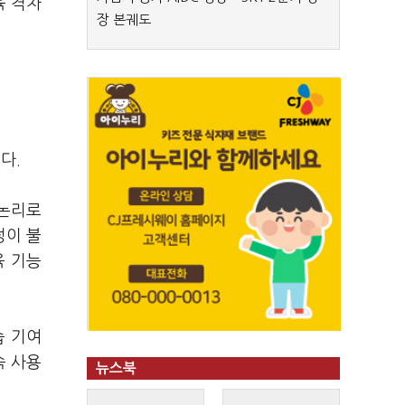
육 격차
장 본궤도
다.
 논리로
정이 불
육 기능
습 기여
속 사용
뉴스북