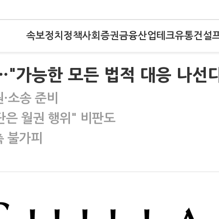
속보
정치
정책
사회
증권
금융
산업
테크
유통
건설
견…"가능한 모든 법적 대응 나선다
원·소송 준비
단은 월권 행위" 비판도
축 불가피