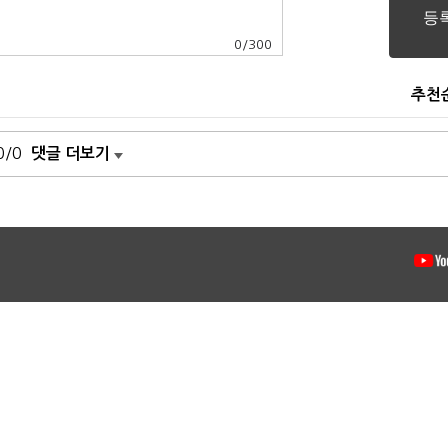
0
/
300
추천
0/0
댓글 더보기