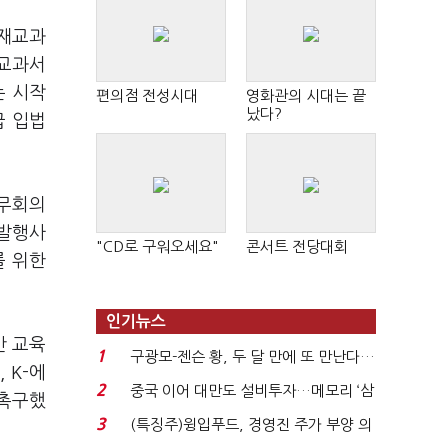
천재교과
I교과서
는 시작
편의점 전성시대
영화관의 시대는 끝
났다?
급 입법
국무회의
 발행사
"CD로 구워오세요"
콘서트 전당대회
를 위한
인기뉴스
반 교육
1
구광모-젠슨 황, 두 달 만에 또 만난다…
 K-에
로봇·AI 등 논...
2
중국 이어 대만도 설비투자…메모리 ‘삼
 촉구했
국전쟁’
3
(특징주)윙입푸드, 경영진 주가 부양 의