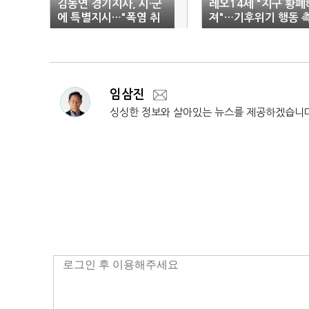
김동연 경기지사, 시·군
레오14세 "지구 황폐
에 특별지시…"폭염 취
져"…기후위기 행동 
약계층 안전대책 강화"
구
임삼진
싱싱한 정보와 살아있는 뉴스를 제공하겠습니