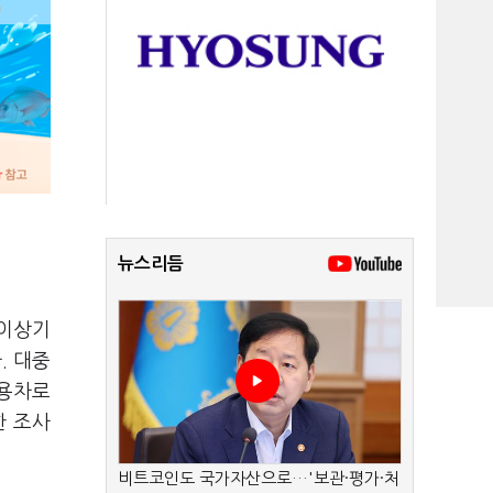
뉴스리듬
'이상기
. 대중
전용차로
한 조사
비트코인도 국가자산으로…'보관·평가·처