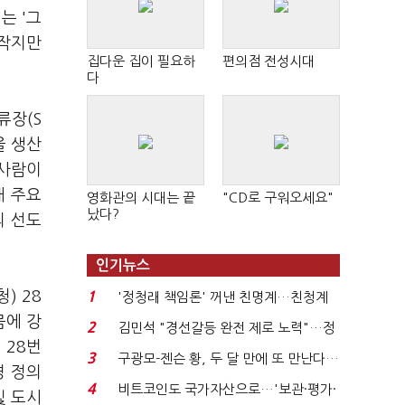
는 '그
 작지만
집다운 집이 필요하
편의점 전성시대
다
류장(S
을 생산
 사람이
내 주요
영화관의 시대는 끝
"CD로 구워오세요"
났다?
의 선도
인기뉴스
) 28
1
'정청래 책임론' 꺼낸 친명계…친청계
는 추가투표 때리기...
뭄에 강
2
김민석 "경선갈등 완전 제로 노력"…정
 28번
청래 "반명 공세 사...
3
구광모-젠슨 황, 두 달 만에 또 만난다…
경 정의
로봇·AI 등 논...
4
비트코인도 국가자산으로…'보관·평가·
및 도시