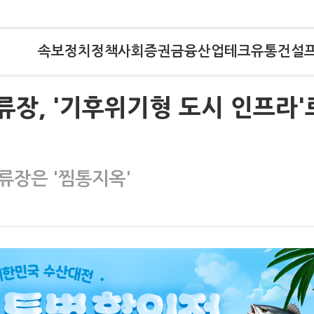
속보
정치
정책
사회
증권
금융
산업
테크
유통
건설
장, '기후위기형 도시 인프라'
류장은 '찜통지옥'