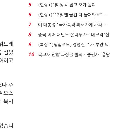
처분' 기준은 ...
5
(현장+)"팔 생각 접고 호가 높여
요"…'덜 똘똘한 한 채' 20...
6
(현장+)"12일엔 물건 다 들어와요"…
빈 매대 채우며 문 연 ...
7
이 대통령 "국가폭력 피해자에 사과…
적극적 조사로 진...
8
중국 이어 대만도 설비투자…메모리 ‘삼
국전쟁’
 위트레
9
(특징주)윙입푸드, 경영진 주가 부양 의
을 심었
지에 상한가...
10
국고채 담합 과징금 철퇴…증권사 '충당
기여하고
금 폭탄' 우려...
조나 주
주 오스
어 복사
 있습니