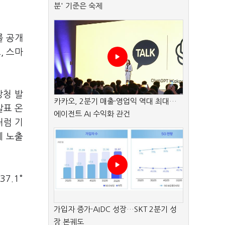
분' 기준은 숙제
를 공개
, 스마
상청 발
카카오, 2분기 매출·영업익 역대 최대…
발표 온
에이전트 AI 수익화 관건
처럼 기
에 노출
7.1°
가입자 증가·AIDC 성장…SKT 2분기 성
장 본궤도