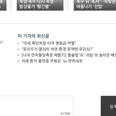
해
폭염·폭우·다시 폭염…
폭우 뒤 '혹서'…쪽방촌
촉
밥상물가 '빨간불'
여름나기 '진땀'
이 기자의 최신글
다!
"미세 폭탄처럼 터져 병원균 박멸"
“분리수거 열심히 하면 환경 정책엔 무관심?”
[나의 연속혈당측정 체험기]'돌솥밥'과 '과일'의 놀라운 배
치매 환자 불면증 주범은 '뇌 면역세포'
0
/
300