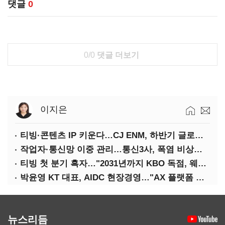
댓글
0
0/0
댓글 더보기
이지은
티빙·콘텐츠 IP 키운다…CJ ENM, 하반기 글로벌 확장 가속
작업자·통신망 이중 관리…통신3사, 폭염 비상대응 돌입
티빙 첫 분기 흑자…"2031년까지 KBO 독점, 웨이브 합병도 속도"
박윤영 KT 대표, AIDC 현장경영…"AX 플랫폼 핵심 인프라로 키운다"
뉴스리듬