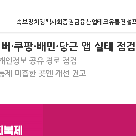
속보
정치
정책
사회
증권
금융
산업
테크
유통
건설
버·쿠팡·배민·당근 앱 실태 점검
 개인정보 공유 경로 점검
 통제 미흡한 곳엔 개선 권고