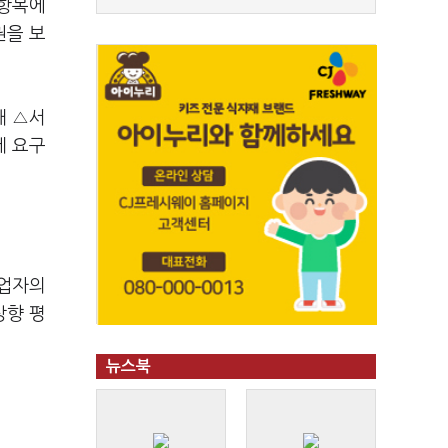
 항목에
권을 보
해 △서
제 요구
사업자의
상향 평
뉴스북