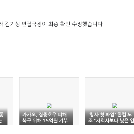
라 김기성 편집국장이 최종 확인·수정했습니다.
통
카카오, 집중호우 피해
'창사 첫 파업' 한컴 노
눈
복구 위해 15억원 기부
조 "자회사보다 낮은 
금인상률"