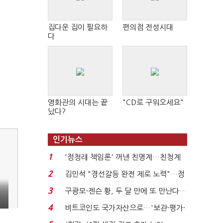
집다운 집이 필요하
편의점 전성시대
다
영화관의 시대는 끝
"CD로 구워오세요"
났다?
인기뉴스
1
'정청래 책임론' 꺼낸 친명계…친청계
는 추가투표 때리기...
2
김민석 "경선갈등 완전 제로 노력"…정
청래 "반명 공세 사...
3
구광모-젠슨 황, 두 달 만에 또 만난다…
임
로봇·AI 등 논...
4
비트코인도 국가자산으로…'보관·평가·
처분' 기준은 ...