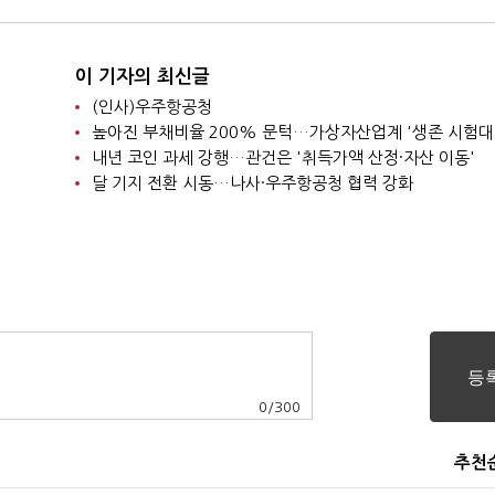
이 기자의 최신글
(인사)우주항공청
높아진 부채비율 200% 문턱…가상자산업계 '생존 시험대
내년 코인 과세 강행…관건은 '취득가액 산정·자산 이동'
달 기지 전환 시동…나사·우주항공청 협력 강화
0
/
300
추천