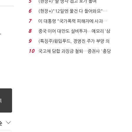
5
(현장+)"팔 생각 접고 호가 높여
요"…'덜 똘똘한 한 채' 20...
6
(현장+)"12일엔 물건 다 들어와요"…
빈 매대 채우며 문 연 ...
7
이 대통령 "국가폭력 피해자에 사과…
적극적 조사로 진...
8
중국 이어 대만도 설비투자…메모리 ‘삼
'
국전쟁’
9
(특징주)윙입푸드, 경영진 주가 부양 의
지에 상한가...
10
국고채 담합 과징금 철퇴…증권사 '충당
금 폭탄' 우려...
순