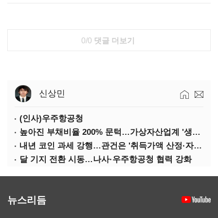
0/0
댓글 더보기
신상민
(인사)우주항공청
높아진 부채비율 200% 문턱…가상자산업계 '생존 시험대'
내년 코인 과세 강행…관건은 '취득가액 산정·자산 이동'
달 기지 전환 시동…나사·우주항공청 협력 강화
뉴스리듬