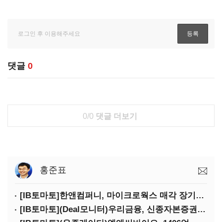
댓글
0
0/0
댓글 더보기
홍준표
[IB토마토]한앤컴퍼니, 마이크로웍스 매각 장기화 대비…배당 회수판 깔았다
[IB토마토](Deal모니터)우리금융, 신종자본증권 발행했지만 차환금리 '부담'