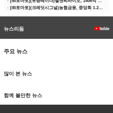
[IB토마토](유증레이다)엘앤씨바이오, 1406억 유증…최대주주는 절반만 청약
[IB토마토](크레딧시그널)농협금융, 중앙회 1.2조 지원받아 생산적금융 확대
뉴스리듬
주요 뉴스
많이 본 뉴스
함께 볼만한 뉴스