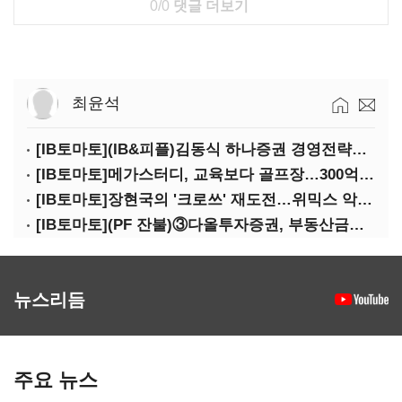
0/0
댓글 더보기
최윤석
[IB토마토](IB&피플)김동식 하나증권 경영전략본부장
[IB토마토]메가스터디, 교육보다 골프장…300억 대여 뒤 보증 리스크
[IB토마토]장현국의 '크로쓰' 재도전…위믹스 악몽 지울 수 있나
[IB토마토](PF 잔불)③다올투자증권, 부동산금융 줄였지만 정상화는 진행형
뉴스리듬
주요 뉴스