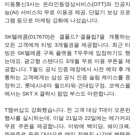
이동통신3사는 온라인동영상서비스(OTT)와 인공지
능(AI) 서비스의 무료 이용권 제공, 단말기 보상 프로
그램 등으로 마케팅 강화에 나섰습니다.
SK텔레콤(017670)
은 갤폴드7·갤플립7을 개통하는
모든 고객에게 티빙 3개월권을 제공합니다. 최근 티
빙은 SK텔레콤 구독 플랫폼 T우주에 입점하기도 했
는데요. 광고형 스탠다드 3개월 무료 이용 쿠폰을 제
공합니다. T월드 공식 인증 매장에서 사전 예약 후 개
통하는 고객에게는 삼성 공식 인증 슬림 케이스를 증
정하고, 롯데시네마 월드타워·건대입구점, 코엑스몰
에서는 SKT X 갤럭시 팝업 부스도 마련합니다.
T멤버십도 강화했습니다. 전 고객 대상 T데이 오픈런
행사를 실시하는데, 이달 21일과 22일에는 메가커피
무료 쿠폰을 제공합니다. 이밖에 백미당, 쉐이크쉑,
뚜레쥬르 등을 대상으로 매일 정해진 시간에 혜택을