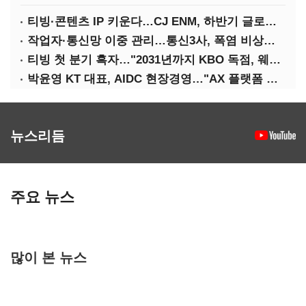
티빙·콘텐츠 IP 키운다…CJ ENM, 하반기 글로벌 확장 가속
작업자·통신망 이중 관리…통신3사, 폭염 비상대응 돌입
티빙 첫 분기 흑자…"2031년까지 KBO 독점, 웨이브 합병도 속도"
박윤영 KT 대표, AIDC 현장경영…"AX 플랫폼 핵심 인프라로 키운다"
뉴스리듬
주요 뉴스
많이 본 뉴스