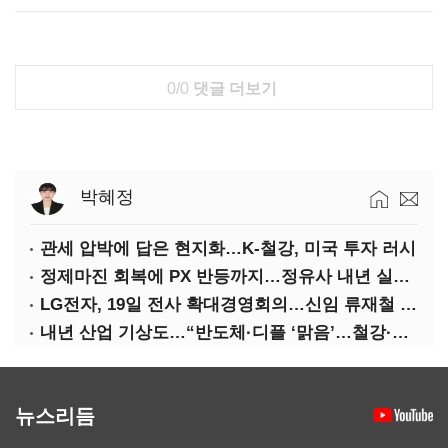
0/0
댓글 더보기
박혜정
관세 압박에 답은 현지화…K-철강, 미국 투자 러시
정제마진 회복에 PX 반등까지…정유사 내년 실적 기대
LG전자, 19일 전사 확대경영회의…신임 류재철 사장 주관
내년 산업 기상도…“반도체·디플 ‘맑음’…철강·석화 ‘흐림’”
뉴스리듬