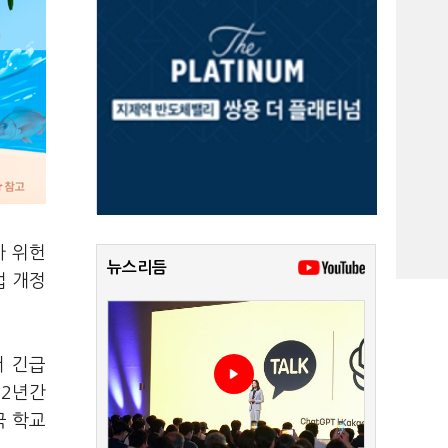
가 위헌
뉴스리듬
법 개정
서 긴급
 2년간
국 학교