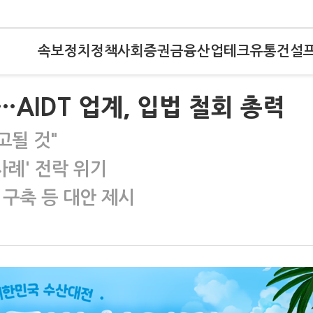
속보
정치
정책
사회
증권
금융
산업
테크
유통
건설
AIDT 업계, 입법 철회 총력
고될 것"
사례' 전락 위기
폼 구축 등 대안 제시