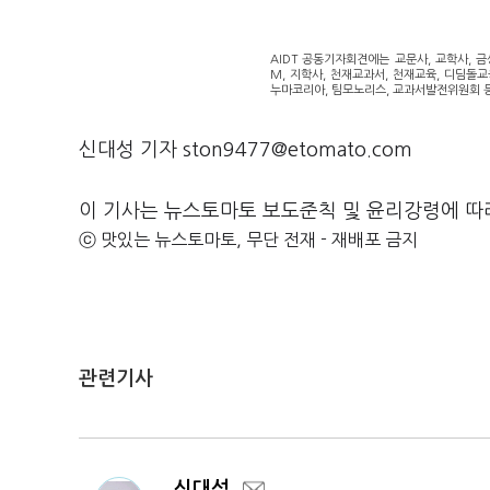
AIDT 공동기자회견에는 교문사, 교학사, 금
M, 지학사, 천재교과서, 천재교육, 디딤돌교
누마코리아, 팀모노리스, 교과서발전위원회 등 
신대성 기자 ston9477@etomato.com
이 기사는 뉴스토마토 보도준칙 및 윤리강령에 따
ⓒ 맛있는 뉴스토마토, 무단 전재 - 재배포 금지
관련기사
신대성