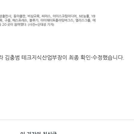
성출판사, 동아출판, 비상교육, 씨마스, 아이스크림미디어, NE능률, YB
육, 구름, 매스프레소, 블루가, 아이헤이트플라잉버그스, 엘리스그룹, 에
20 곳이 참여했다. (사진=신대성 기자)
라 김충범 테크지식산업부장이 최종 확인·수정했습니다.