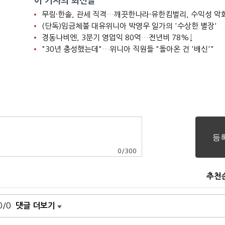
이 기자의 최신글
니
무림·한솔, 관세 직격…깨끗한나라·유한킴벌리, 수익성 악
(단독)임금체불 대유위니아 박영우 일가의 '수상한 별장'
경동나비엔, 3분기 영업익 80억…전년비 78%↓
"30년 충성했는데"…위니아 직원들 "돌아온 건 '배신'"
0
/
300
추천
0/0
댓글 더보기