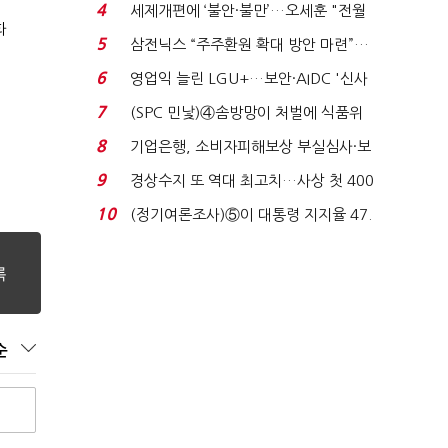
'초접전'…대통령 ...
4
세제개편에 ‘불안·불만’…오세훈 "전월
화
세 구하기 더 ...
5
삼전닉스 “주주환원 확대 방안 마련”…
로이터에 성명...
6
영업익 늘린 LGU+…보안·AIDC '신사
업 드라이브'...
7
(SPC 민낯)④솜방망이 처벌에 식품위
생법 위반 반복...
8
기업은행, 소비자피해보상 부실심사·보
이스피싱 공시 ...
9
경상수지 또 역대 최고치…사상 첫 400
억달러에 '3% 성...
10
(정기여론조사)⑤이 대통령 지지율 47.
7%…일주일 만에 ...
순