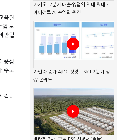
카카오, 2분기 매출·영업익 역대 최대…
에이전트 AI 수익화 관건
 교육현
수업 보
 비판입
그 중심
가 주도
가입자 증가·AIDC 성장…SKT 2분기 성
장 본궤도
로 격하
배터리 3사, 호남 ESS 시장서 ‘격돌’