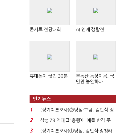
콘서트 전당대회
AI 인재 쟁탈전
휴대폰이 끊긴 30분
부동산 동상이몽, 국
민만 불안하다
인기뉴스
1
(정기여론조사)②당심·호남, 김민석-정
청래 '초접전'...
2
삼성 Z8 역대급 ‘흥행’에 애플 반격 주
목…9월 ‘폴...
3
(정기여론조사)①당심, 김민석·정청래