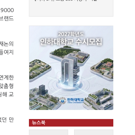
9000
 브랜드
 재논의
아들여지
 연계한
 맞춤형
원해 교
었던 만
뉴스북