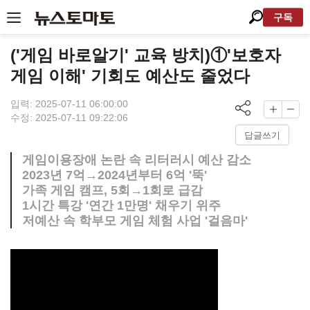
구독
('게임 바로알기' 교육 방치)①'보호자
게임 이해' 기회도 예산도 줄었다
입력: 2025-07-11 06:00:00
수정: 2025-07-11 09:22:06
답글쓰기
게임이용장애 논란 속 리터러시 예산 감소
2023년 7억→2024년부터 6억 '뚝'
가족 게임 캠프, 5회→1회로 급감
1시간 특강 '연간 1만명' 채우기 위주
저예산 속 학부모 게임 체험 사업 '걸음마'