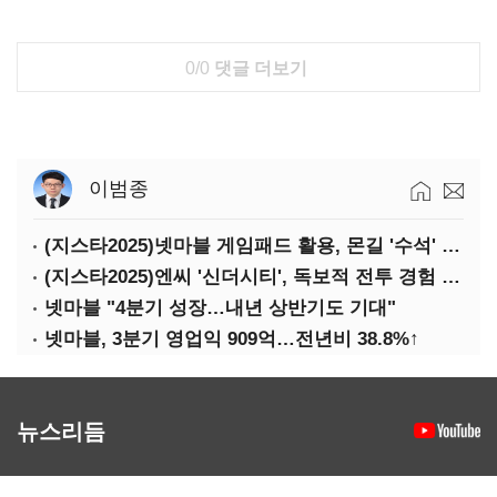
0/0
댓글 더보기
이범종
(지스타2025)넷마블 게임패드 활용, 몬길 '수석' 7대죄 '차석'
(지스타2025)엔씨 '신더시티', 독보적 전투 경험 필요
넷마블 "4분기 성장…내년 상반기도 기대"
넷마블, 3분기 영업익 909억…전년비 38.8%↑
뉴스리듬