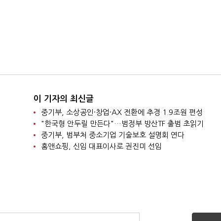
이 기자의 최신글
중기부, 소상공인·창업·AX 전환에 추경 1.9조원 편성
"한국형 안두릴 만든다"…범정부 방산TF 출범 초읽기
중기부, 범부처 중소기업 기술보호 설명회 연다
홈앤쇼핑, 신임 대표이사로 권진미 선임