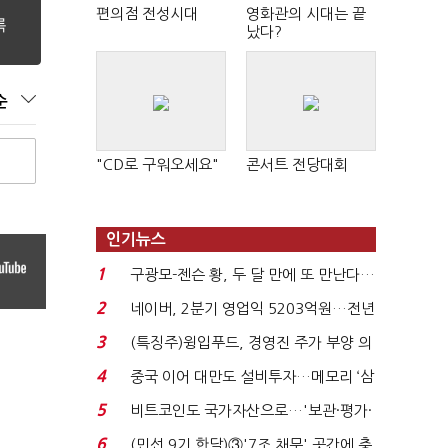
편의점 전성시대
영화관의 시대는 끝
났다?
순
"CD로 구워오세요"
콘서트 전당대회
인기뉴스
1
구광모-젠슨 황, 두 달 만에 또 만난다…
로봇·AI 등 논...
2
네이버, 2분기 영업익 5203억원…전년
비 0.2% 감소...
3
(특징주)윙입푸드, 경영진 주가 부양 의
지에 상한가...
4
중국 이어 대만도 설비투자…메모리 ‘삼
국전쟁’
5
비트코인도 국가자산으로…'보관·평가·
처분' 기준은 ...
6
(민선 9기 한달)③'7조 채무' 곳간에 충