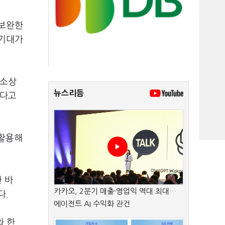
 보완한
 기대가
 소상
뉴스리듬
했다고
 활용해
 바
카카오, 2분기 매출·영업익 역대 최대…
다.
에이전트 AI 수익화 관건
와 한