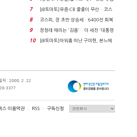
격…추미애, 20년...
7
[IB토마토]유증·CB 줄줄이 무산…코스
닥 벌점 급증에 ...
8
코스피, 장 초반 상승세…6400선 회복
시도
9
정청래 때리는 '김용'…더 세진 '대통령
최측근' 입...
10
[IB토마토]아워홈 떠난 구미현, 본느에
340억 베팅…가...
 2008. 2. 22
28-3377
비스 이용약관
RSS
구독신청
I
I