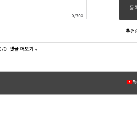
0
/
300
추천
0/0
댓글 더보기