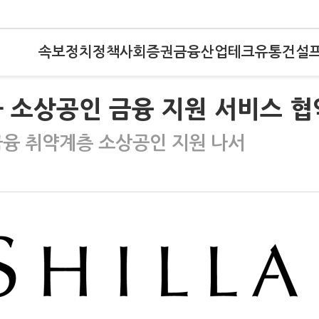
속보
정치
정책
사회
증권
금융
산업
테크
유통
건설
와 소상공인 금융 지원 서비스 협
융 취약계층 소상공인 지원 나서