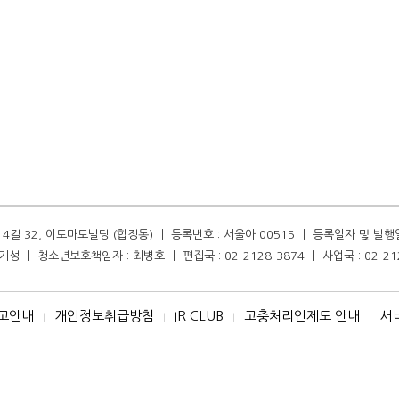
길 32, 이토마토빌딩 (합정동) ㅣ 등록번호 : 서울아 00515 ㅣ 등록일자 및 발행일자 :
성 ㅣ 청소년보호책임자 : 최병호 ㅣ 편집국 : 02-2128-3874 ㅣ 사업국 : 02-21
고안내
개인정보취급방침
IR CLUB
고충처리인제도 안내
서
I
I
I
I