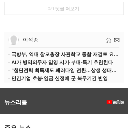
0/0
댓글 더보기
이석종
국방부, 역대 참모총장 사관학교 통합 재검토 요구에 "다양한 의견 수렴해 합리적 시스템 만들 것"
AI가 병역의무자 입영 시기·부대·특기 추천한다
"첨단전력 획득제도 패러다임 전환…상생 생태계 조성해 대체불가 K-방산 도약"
민간기업 호봉·임금 산정에 군 복무기간 반영
뉴스리듬
주요 뉴스