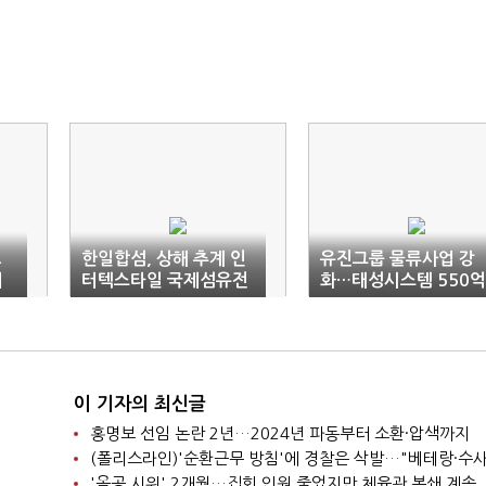
교
한일합섬, 상해 추계 인
유진그룹 물류사업 강
서
터텍스타일 국제섬유전
화…태성시스템 550억
참가
원에 인수
이 기자의 최신글
홍명보 선임 논란 2년…2024년 파동부터 소환·압색까지
'올공 시위' 2개월…집회 인원 줄었지만 체육관 봉쇄 계속