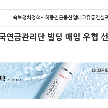
속보
정치
정책
사회
증권
금융
산업
테크
유통
건설
국연금관리단 빌딩 매입 우협 