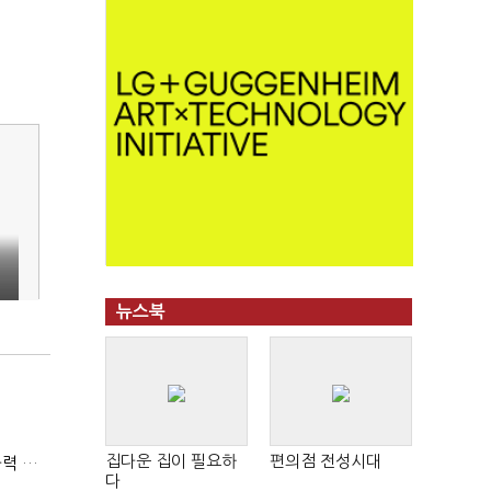
뉴스북
집다운 집이 필요하
편의점 전성시대
(폴리스라인)'순환근무 방침'에 경찰은 삭발…"베테랑·수사력 보강 먼저"
다