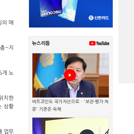
딩의 매
뉴스리듬
6층~지
5개 노
 위치한
비트코인도 국가자산으로…'보관·평가·처
는 상황
분' 기준은 숙제
해 업무