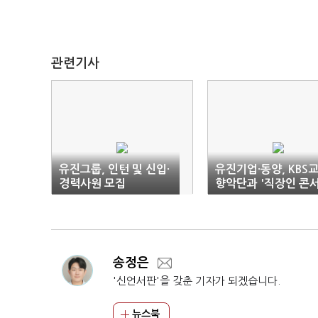
관련기사
유진그룹, 인턴 및 신입·
유진기업·동양, KBS
경력사원 모집
향악단과 '직장인 콘
트' 개최
송정은
'신언서판'을 갖춘 기자가 되겠습니다.
뉴스북