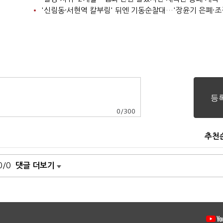
0
/
300
추천
0/0
댓글 더보기