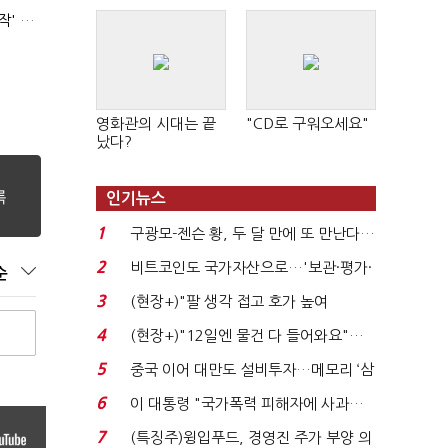
'신림동·서현역 칼부림' 뒤엔 기동순찰대…'장윤기 은폐·조작' 후엔 내부비리수사대
영화관의 시대는 끝
"CD로 구워오세요"
났다?
인기뉴스
1
구광모-젠슨 황, 두 달 만에 또 만난다…
로봇·AI 등 논...
2
비트코인도 국가자산으로…'보관·평가·
순
처분' 기준은 ...
3
(현장+)"팔 생각 접고 호가 높여
요"…'덜 똘똘한 한 채' 20...
4
(현장+)"12일엔 물건 다 들어와요"…
빈 매대 채우며 문 연 ...
5
중국 이어 대만도 설비투자…메모리 ‘삼
국전쟁’
6
이 대통령 "국가폭력 피해자에 사과…
적극적 조사로 진...
7
(특징주)윙입푸드, 경영진 주가 부양 의