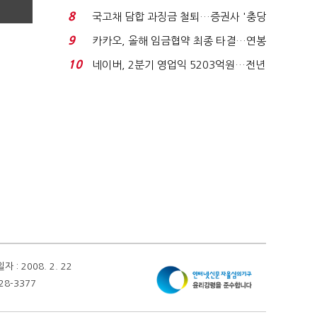
지에 상한가...
8
국고채 담합 과징금 철퇴…증권사 '충당
금 폭탄' 우려...
9
카카오, 올해 임금협약 최종 타결…연봉
6.3% 인상·격려...
10
네이버, 2분기 영업익 5203억원…전년
비 0.2% 감소...
 2008. 2. 22
28-3377