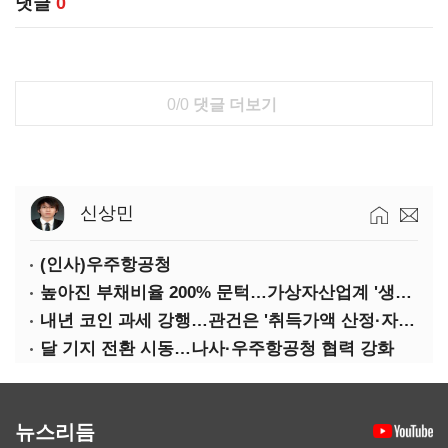
댓글
0
0/0
댓글 더보기
신상민
(인사)우주항공청
높아진 부채비율 200% 문턱…가상자산업계 '생존 시험대'
내년 코인 과세 강행…관건은 '취득가액 산정·자산 이동'
달 기지 전환 시동…나사·우주항공청 협력 강화
뉴스리듬