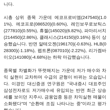
니다.
시총 상위 종목 가운데
에코프로비엠(247540)
(1.0
1%),
에코프로(086520)
(0.60%),
레인보우로보틱스
(277810)
(0.55%),
휴젤(145020)
(6.82%),
파마리서치
(214450)
(2.86%),
클래시스(214150)
(0.16%) 등이 상
승했습니다. 반면
알테오젠(196170)
(-0.63%),
HLB(0
28300)
(-1.18%),
펩트론(087010)
(-2.22%),
리가켐바
이오(141080)
(-4.68%)는 하락 마감했습니다.
종목별 차별화가 뚜렷해지는 가운데 저가 매수와 차
익 실현이 교차하며 수급의 균형이 바뀌는 모습입니
다. 이경민 대신증권 연구원은 "국내증시 대표주인
삼성전자로도 저가매수세 유입되는 반면 최근 상승
세를 보이던 지주사, 금융업종 등은 차익실현 매물이
소화됐다"며 "순환매 조짐 나타나는 중"이라고 평가