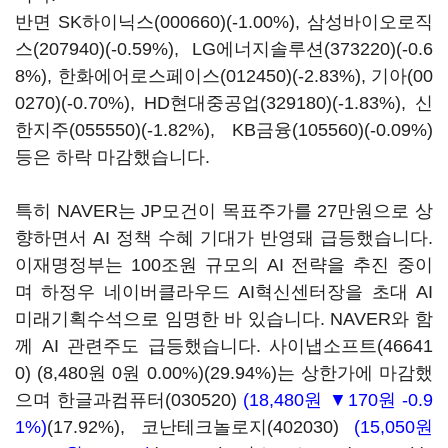
반면
SK하이닉스(000660)
(-1.00%),
삼성바이오로직
스(207940)
(-0.59%),
LG에너지솔루션(373220)
(-0.6
8%),
한화에어로스페이스(012450)
(-2.83%),
기아(00
0270)
(-0.70%),
HD현대중공업(329180)
(-1.83%),
신
한지주(055550)
(-1.82%),
KB금융(105560)
(-0.09%)
등은 하락 마감했습니다.
특히 NAVER는 JP모건이 목표주가를 27만원으로 상
향하면서 AI 정책 수혜 기대가 반영돼 급등했습니다.
이재명정부는 100조원 규모의 AI 전략을 추진 중이
며 하정우 네이버클라우드 AI혁신센터장을 초대 AI
미래기획수석으로 임명한 바 있습니다. NAVER와 함
께 AI 관련주도 급등했습니다.
사이냅소프트(46641
0)
(8,480원 0원 0.00%)
(29.94%)는 상한가에 마감했
으며
한글과컴퓨터(030520)
(18,480원 ▼170원 -0.9
1%)
(17.92%),
코난테크놀로지(402030)
(15,050원