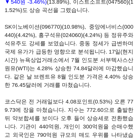
▼540원 -3.46%)
(13.89%),
이스트소프트(047560)
(1
1.52%)도 상승 곡선을 그렸습니다.
SK이노베이션(096770)
(10.98%),
중앙에너비스(000
440)
(4.42%),
흥구석유(024060)
(4.24%) 등 정유주와
석유주도 강세를 보였습니다. 중동 정세가 급변하며
국제 유가가 급등한 영향으로 분석됩니다. 17일(현지
시간) 뉴욕상업거래소에서 7월 인도분 서부텍사스산
원유(WTI)는 4.28% 상승한 74.84달러에 마감했습니
다. 같은 날 브렌트유 8월 인도분 가격은 4.40% 상승
한 76.45달러에 거래를 마쳤습니다.
코스닥은 전 거래일보다 4.08포인트(0.53%) 오른 77
9.73에 장을 마쳤습니다. 지수는 772.60으로 출발한
뒤 약보합세를 보이다 오후 들어 상승세로 전환했습
니다. 기관이 440억원, 개인이 300억원을 순매수했
고 외국인은 790억원 규모의 매도 우위를 나타냈습