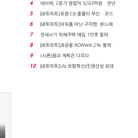
격…추미애, 20년...
4
네이버, 2분기 영업익 5203억원…전년
비 0.2% 감소...
5
[IB토마토]유증·CB 줄줄이 무산…코스
닥 벌점 급증에 ...
6
[IB토마토]아워홈 떠난 구미현, 본느에
340억 베팅…가...
7
전세사기 피해주택 매입 1만호 돌파…
누적 피해자 4만2...
8
[IB토마토]JB금융 RORWA 2% 돌파…
실적 견인은 은행 ...
9
(시론)꿈과 계획은 다르다
10
[IB토마토](AI 보험혁신)①생산성 최대
80% 개선…현실...