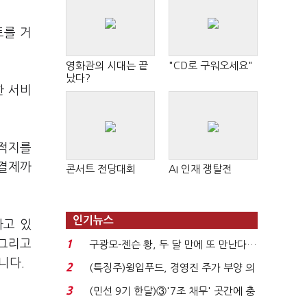
트를 거
영화관의 시대는 끝
"CD로 구워오세요"
났다?
한 서비
목적지를
 결제까
콘서트 전당대회
AI 인재 쟁탈전
인기뉴스
하고 있
 그리고
1
구광모-젠슨 황, 두 달 만에 또 만난다…
로봇·AI 등 논...
니다.
2
(특징주)윙입푸드, 경영진 주가 부양 의
지에 상한가...
3
(민선 9기 한달)③'7조 채무' 곳간에 충