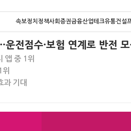
속보
정치
정책
사회
증권
금융
산업
테크
유통
건설
…운전점수·보험 연계로 반전 
 앱 중 1위
1위
효과 기대