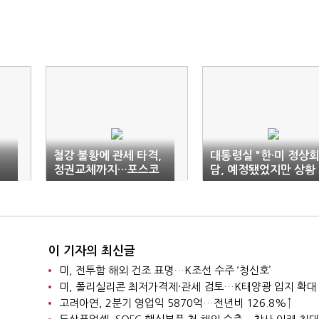
철강 불황에 관세 타격,
대통령실 "한·미 정상
정권교체까지…포스코
담, 예정됐었지만 상황
‘뒤숭숭’
확인 중"
이 기자의 최신글
미, 전투함 해외 건조 표명…K조선 수주 ‘청신호’
미, 폴리실리콘 최저가격제·관세 검토…K태양광 입지 확대
고려아연, 2분기 영업익 5870억…전년비 126.8%↑