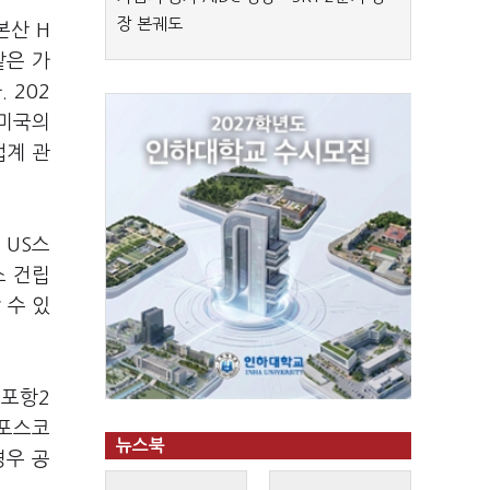
장 본궤도
본산 H
같은 가
 202
 미국의
업계 관
.
 US스
소 건립
 수 있
 포항2
 포스코
뉴스북
경우 공