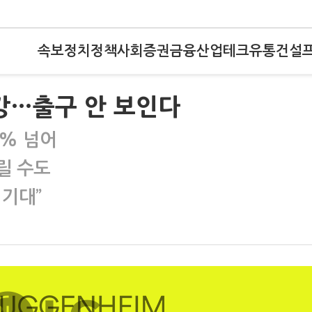
속보
정치
정책
사회
증권
금융
산업
테크
유통
건설
강…출구 안 보인다
0% 넘어
릴 수도
 기대”