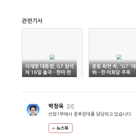
관련기사
이재명 대통령, G7 참석
중동 확전 속, 'G7' 데
차 16일 출국…한미·한
뷔…한·미회담 주목
일 회담 조율
박창욱
산업1부에서 중후장대를 담당하고 있습니다
뉴스북