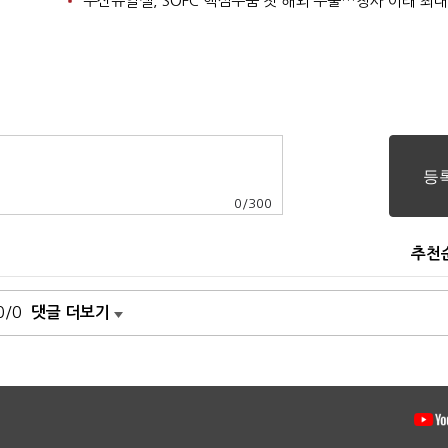
두산퓨얼셀, SOFC 핵심부품 첫 해외 수출…창사 이래 최대
0
/
300
추천
0/0
댓글 더보기