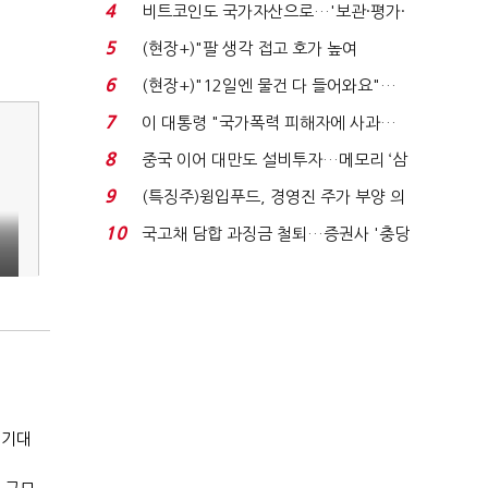
로봇·AI 등 논...
4
비트코인도 국가자산으로…'보관·평가·
처분' 기준은 ...
5
(현장+)"팔 생각 접고 호가 높여
요"…'덜 똘똘한 한 채' 20...
6
(현장+)"12일엔 물건 다 들어와요"…
빈 매대 채우며 문 연 ...
7
이 대통령 "국가폭력 피해자에 사과…
적극적 조사로 진...
8
중국 이어 대만도 설비투자…메모리 ‘삼
국전쟁’
9
(특징주)윙입푸드, 경영진 주가 부양 의
지에 상한가...
10
국고채 담합 과징금 철퇴…증권사 '충당
회
금 폭탄' 우려...
 기대