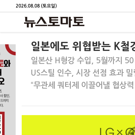
2026.08.08 (토요일)
일본에도 위협받는 K철
일본산 H형강 수입, 5월까지 5
US스틸 인수, 시장 선점 효과 밀
“무관세 쿼터제 이끌어낼 협상력