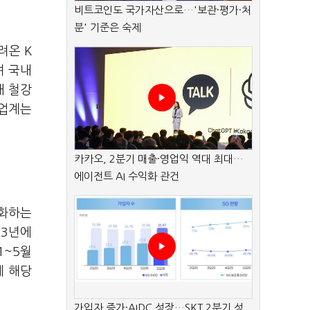
비트코인도 국가자산으로…'보관·평가·처
분' 기준은 숙제
려온 K
며 국내
내 철강
 업계는
카카오, 2분기 매출·영업익 역대 최대…
에이전트 AI 수익화 관건
심화하는
23년에
1~5월
에 해당
가입자 증가·AIDC 성장…SKT 2분기 성