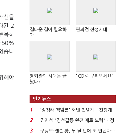
 개선을
과된 2
집다운 집이 필요하
편의점 전성시대
 주목하
다
~50%
 있습니
영화관의 시대는 끝
"CD로 구워오세요"
발휘해야
났다?
인기뉴스
1
'정청래 책임론' 꺼낸 친명계…친청계
는 추가투표 때리기...
2
김민석 "경선갈등 완전 제로 노력"…정
청래 "반명 공세 사...
3
구광모-젠슨 황, 두 달 만에 또 만난다…